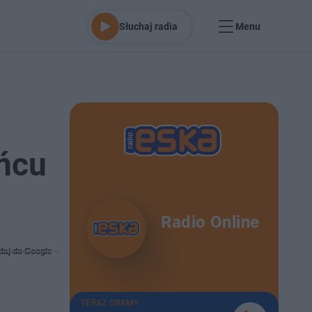
Słuchaj radia
Menu
ońcu
Radio Online
daj do Google
TERAZ GRAMY