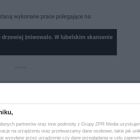
staną wykonane prace polegające na:
się drzewiej żniwowało. W lubelskim skansenie
niku,
fanych partnerów oraz inne podmioty z Grupy ZPR Media uzyskujem
cje na urządzeniu oraz przetwarzamy dane osobowe, takie jak unika
je wysyłane przez urządzenie czy dane przeglądania w celu zapewn