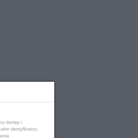
y dostęp i
lne identyfikatory,
iania