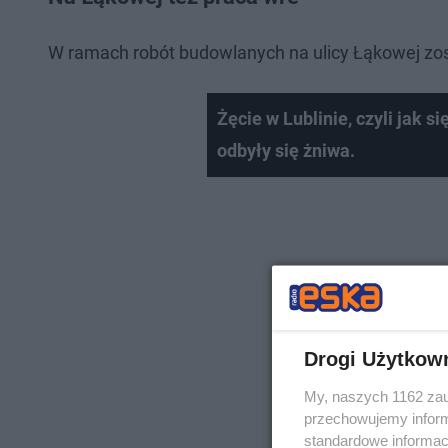
W ramach robót budowlanych na ulicy Łąkowej zo
Żęcie w Lublinie, czyli jak 
odbyły się żniwa.
Drogi Użytkow
My, naszych 1162 zau
przechowujemy informa
standardowe informac