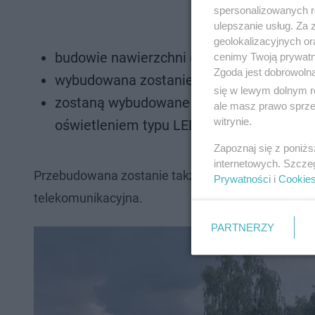
spersonalizowanych re
ulepszanie usług. Za
geolokalizacyjnych or
budowie nawierzchni (utwardzone zostaną
cenimy Twoją prywatno
Zgoda jest dobrowoln
wybudowana zostanie sieć elektroenerge
się w lewym dolnym r
zostaną wybudowane nowe i wymienione 
ale masz prawo sprzec
witrynie.
oświetleniem typu LED z systemem steru
Zapoznaj się z poniż
internetowych. Szcze
Przebudowana zostanie także kanalizacja deszcz
Prywatności
i
Cookie
telekomunikacyjna.
PARTNERZY