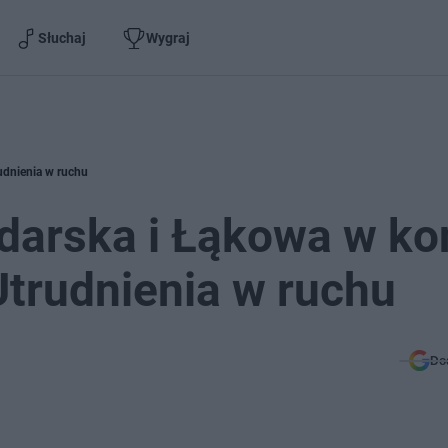
Słuchaj
Wygraj
udnienia w ruchu
odarska i Łąkowa w k
Utrudnienia w ruchu
Do