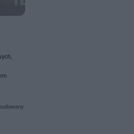
wych,
mem
wybudowany