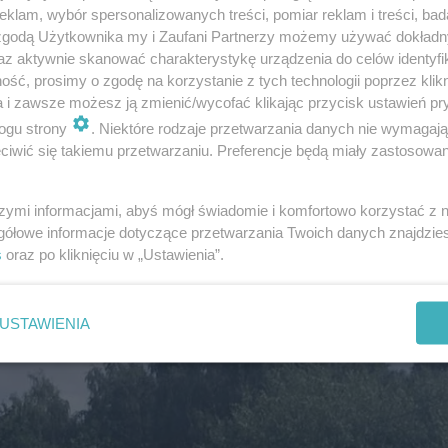
klam, wybór spersonalizowanych treści, pomiar reklam i treści, bad
 zgodą Użytkownika my i Zaufani Partnerzy możemy używać dokład
az aktywnie skanować charakterystykę urządzenia do celów identyfi
 drogi gruntowe) i chodników,
ść, prosimy o zgodę na korzystanie z tych technologii poprzez klikn
a i zawsze możesz ją zmienić/wycofać klikając przycisk ustawień pr
tyczna,
ogu strony
. Niektóre rodzaje przetwarzania danych nie wymagaj
stare lampy oświetleniowe na nowe z energoosz
iwić się takiemu przetwarzaniu. Preferencje będą miały zastosowanie
jącym intensywnością oświetlenia.
szymi informacjami, abyś mógł świadomie i komfortowo korzystać z
gółowe informacje dotyczące przetwarzania Twoich danych znajdzi
owa, sieć elektroenergetyczna, wodociągowa oraz
s
oraz po kliknięciu w „Ustawienia”.
USTAWIENIA