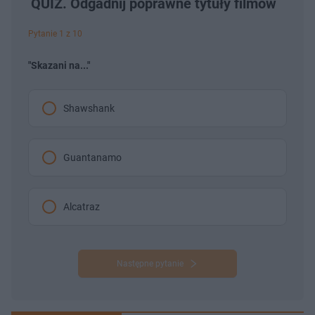
QUIZ. Odgadnij poprawne tytuły filmów
Pytanie 1 z 10
"Skazani na..."
Shawshank
Guantanamo
Alcatraz
Następne pytanie