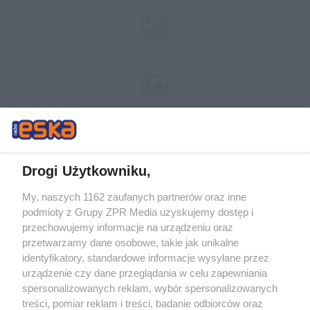
Drogi Użytkowniku,
My, naszych 1162 zaufanych partnerów oraz inne
Żaden utwór zamieszczony w serwisie nie może być powielany i
podmioty z Grupy ZPR Media uzyskujemy dostęp i
rozpowszechniany lub dalej rozpowszechniany w jakikolwiek sposób (w
tym także elektroniczny lub mechaniczny) na jakimkolwiek polu
przechowujemy informacje na urządzeniu oraz
eksploatacji w jakiejkolwiek formie, włącznie z umieszczaniem w
przetwarzamy dane osobowe, takie jak unikalne
Internecie bez pisemnej zgody właściciela praw. Jakiekolwiek użycie lub
identyfikatory, standardowe informacje wysyłane przez
wykorzystanie utworów w całości lub w części z naruszeniem prawa,
tzn. bez właściwej zgody, jest zabronione pod groźbą kary i może być
urządzenie czy dane przeglądania w celu zapewniania
ścigane prawnie.
spersonalizowanych reklam, wybór spersonalizowanych
treści, pomiar reklam i treści, badanie odbiorców oraz