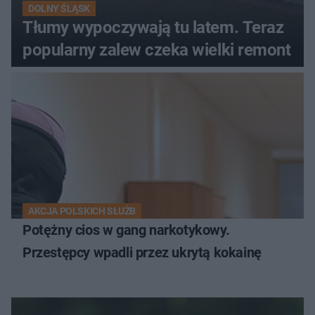
DOLNY ŚLĄSK
Tłumy wypoczywają tu latem. Teraz
popularny zalew czeka wielki remont
AKCJA POLSKICH SŁUŻB
Potężny cios w gang narkotykowy.
Przestępcy wpadli przez ukrytą kokainę