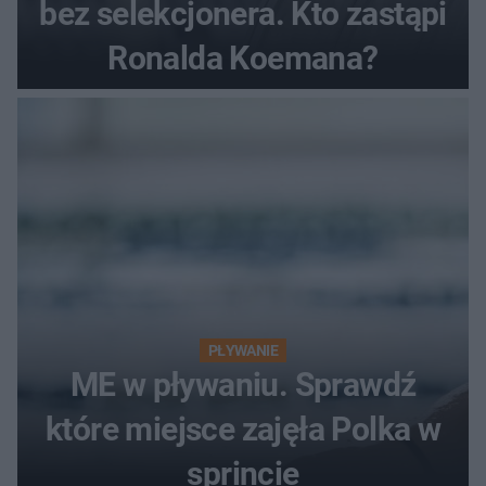
bez selekcjonera. Kto zastąpi
Ronalda Koemana?
PŁYWANIE
ME w pływaniu. Sprawdź
które miejsce zajęła Polka w
sprincie