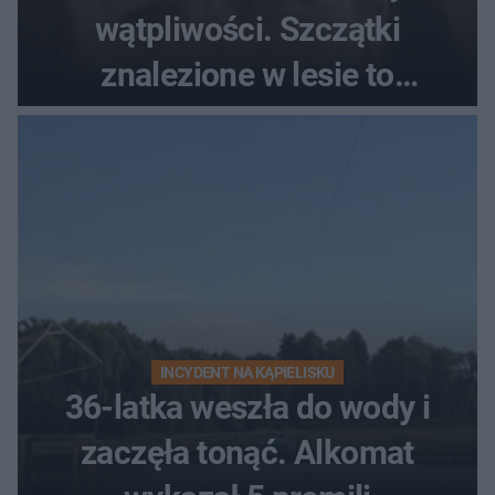
wątpliwości. Szczątki
znalezione w lesie to
zaginiona Jowita Zielińska
INCYDENT NA KĄPIELISKU
36-latka weszła do wody i
zaczęła tonąć. Alkomat