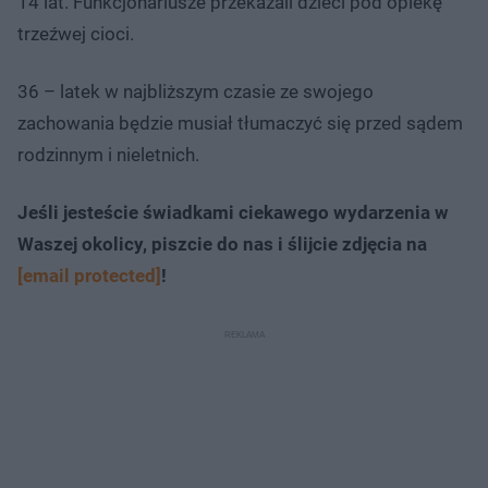
14 lat. Funkcjonariusze przekazali dzieci pod opiekę
trzeźwej cioci.
36 – latek w najbliższym czasie ze swojego
zachowania będzie musiał tłumaczyć się przed sądem
rodzinnym i nieletnich.
Jeśli jesteście świadkami ciekawego wydarzenia w
Waszej okolicy, piszcie do nas i ślijcie zdjęcia na
[email protected]
!