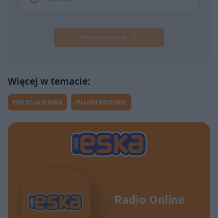
Następne pytanie
POLICJA IŁAWA
PIJANI RODZICE
Radio Online