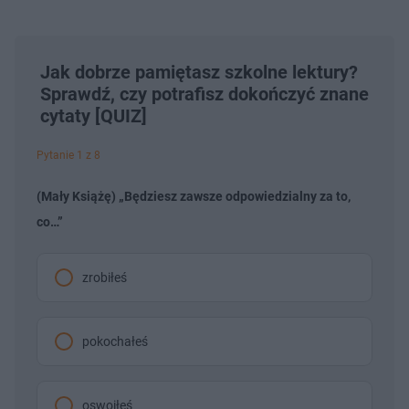
Jak dobrze pamiętasz szkolne lektury?
Sprawdź, czy potrafisz dokończyć znane
cytaty [QUIZ]
Pytanie 1 z 8
(Mały Książę) „Będziesz zawsze odpowiedzialny za to,
co…”
zrobiłeś
pokochałeś
oswoiłeś