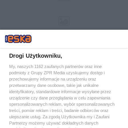
Drogi Użytkowniku,
My, naszych 1162 zaufanych partnerów oraz inne
Żaden utwór zamieszczony w serwisie nie może być powielany i
podmioty z Grupy ZPR Media uzyskujemy dostęp i
rozpowszechniany lub dalej rozpowszechniany w jakikolwiek sposób (w
tym także elektroniczny lub mechaniczny) na jakimkolwiek polu
przechowujemy informacje na urządzeniu oraz
eksploatacji w jakiejkolwiek formie, włącznie z umieszczaniem w
przetwarzamy dane osobowe, takie jak unikalne
Internecie bez pisemnej zgody właściciela praw. Jakiekolwiek użycie lub
identyfikatory, standardowe informacje wysyłane przez
wykorzystanie utworów w całości lub w części z naruszeniem prawa,
tzn. bez właściwej zgody, jest zabronione pod groźbą kary i może być
urządzenie czy dane przeglądania w celu zapewniania
ścigane prawnie.
spersonalizowanych reklam, wybór spersonalizowanych
treści, pomiar reklam i treści, badanie odbiorców oraz
ulepszanie usług. Za zgodą Użytkownika my i Zaufani
Partnerzy możemy używać dokładnych danych