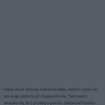
Kiedy oficer dyżurny odbiera kolejny telefon nigdy nie
wie kogo usłyszy po drugiej stronie. Tym razem
okazało się, że z prośbą o pomoc zadzwonił kurator