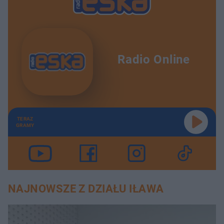
Radio Online
TERAZ
GRAMY
NAJNOWSZE Z DZIAŁU IŁAWA