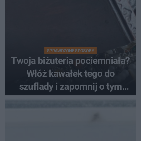
SPRAWDZONE SPOSOBY
Twoja biżuteria pociemniała?
Włóż kawałek tego do
szuflady i zapomnij o tym
problemie. Sposób na
pociemniałą biżuterię