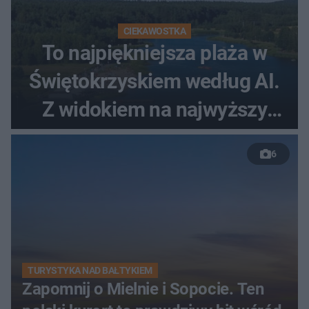
CIEKAWOSTKA
To najpiękniejsza plaża w
Świętokrzyskiem według AI.
Z widokiem na najwyższy
szczyt Gór Świętokrzyskich
6
TURYSTYKA NAD BAŁTYKIEM
Zapomnij o Mielnie i Sopocie. Ten