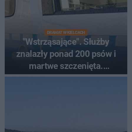
DRAMAT W KIELCACH
"Wstrząsające". Służby
znalazły ponad 200 psów i
martwe szczenięta.
Zatrzymano 35-latka