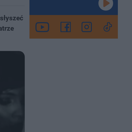
usłyszeć
atrze