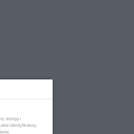
y dostęp i
lne identyfikatory,
iania