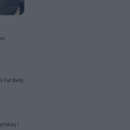
rum
s Fat Belly
ńskiej i