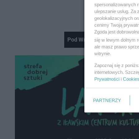
spersonalizowanych re
ulepszanie usług. Za
geolokalizacyjnych or
cenimy Twoją prywatno
Zgoda jest dobrowoln
Pod Wrocławiem tworzyła si
się w lewym dolnym r
ale masz prawo sprzec
witrynie.
Zapoznaj się z poniż
internetowych. Szcze
Prywatności
i
Cookie
PARTNERZY