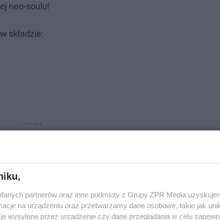
ej neo-soulu!
w składzie:
niku,
fanych partnerów oraz inne podmioty z Grupy ZPR Media uzyskujem
cje na urządzeniu oraz przetwarzamy dane osobowe, takie jak unika
je wysyłane przez urządzenie czy dane przeglądania w celu zapewn