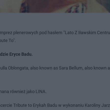
l imprez plenerowych pod hasłem "Lato Z Iławskim Cent
bute To".
dzie Eryce Badu.
ulla Oblongata, also known as Sara Bellum, also known a
…
znana również jako LINA.
ercie Tribute to Erykah Badu w wykonaniu Karoliny Jarzy