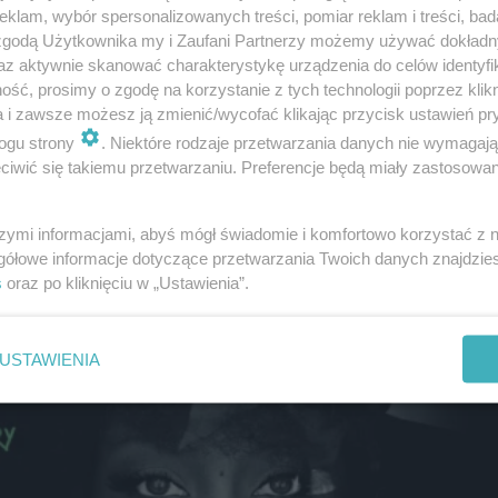
klam, wybór spersonalizowanych treści, pomiar reklam i treści, bad
 zgodą Użytkownika my i Zaufani Partnerzy możemy używać dokład
az aktywnie skanować charakterystykę urządzenia do celów identyfi
ść, prosimy o zgodę na korzystanie z tych technologii poprzez klikn
a i zawsze możesz ją zmienić/wycofać klikając przycisk ustawień pr
ę trąba powietrzna? Niebezpieczna pogoda!
ogu strony
. Niektóre rodzaje przetwarzania danych nie wymagaj
iwić się takiemu przetwarzaniu. Preferencje będą miały zastosowanie
szymi informacjami, abyś mógł świadomie i komfortowo korzystać z
gółowe informacje dotyczące przetwarzania Twoich danych znajdzi
s
oraz po kliknięciu w „Ustawienia”.
USTAWIENIA