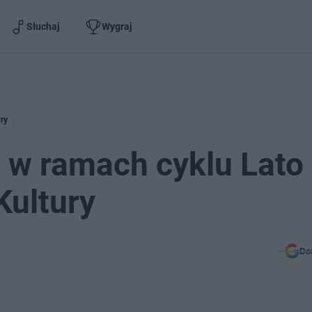
Słuchaj
Wygraj
ry
g w ramach cyklu Lato
Kultury
Do