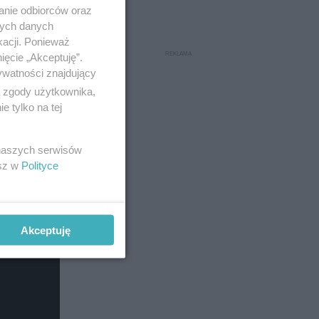
anie odbiorców oraz
nych danych
kacji. Ponieważ
ięcie „Akceptuję”.
ywatności znajdujący
ą zgody użytkownika,
 tylko na tej
 naszych serwisów
esz w
Polityce
Akceptuję