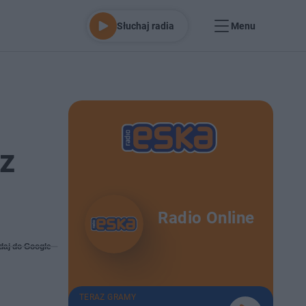
Słuchaj radia
Menu
 z
Radio Online
daj do Google
TERAZ GRAMY