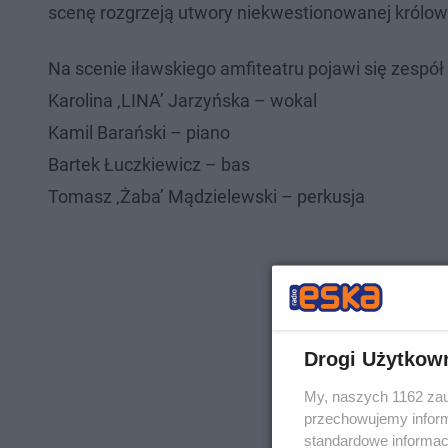
scenę rozgrzeją utwory niekwestionowanej królow
Na scenie iławskiego amfiteatru pojawi się zespół 
Karolina ‚LINA’ Jarzyńska – wokal
Kamil Barański – piano
Bartek Łuczkiewicz – bas
Tomasz ‚Żaba’ Mądzielewski – perkusja
Drogi Użytkow
My, naszych 1162 zau
przechowujemy informa
standardowe informac