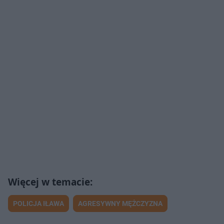
POLICJA IŁAWA
AGRESYWNY MĘŻCZYZNA