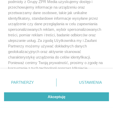
podmioty z Grupy ZPR Media uzyskujemy dostęp i
przechowujemy informacje na urządzeniu oraz
przetwarzamy dane osobowe, takie jak unikalne
identyfikatory, standardowe informacje wysyłane przez
urządzenie czy dane przeglądania w celu zapewniania
spersonalizowanych reklam, wybór spersonalizowanych
treści, pomiar reklam i treści, badanie odbiorców oraz
ulepszanie usług. Za zgodą Użytkownika my i Zaufani
Partnerzy możemy używać dokładnych danych
geolokalizacyjnych oraz aktywnie skanować
charakterystykę urządzenia do celów identyfikacji.
Ponieważ cenimy Twoją prywatność, prosimy o zgodę na
korzystanie z tych technologii poprzez kliknięcie
„Akceptuję”. Zgoda jest dobrowolna i zawsze możesz ją
zmienić/wycofać klikając przycisk ustawień prywatności
PARTNERZY
USTAWIENIA
znajdujący się w lewym dolnym rogu strony
. Niektóre
rodzaje przetwarzania danych nie wymagają zgody
Akceptuję
użytkownika, ale masz prawo sprzeciwić się takiemu
przetwarzaniu. Preferencje będą miały zastosowanie tylko
na tej witrynie.
Żaden utwór zamieszczony w serwisie nie może być powielany i