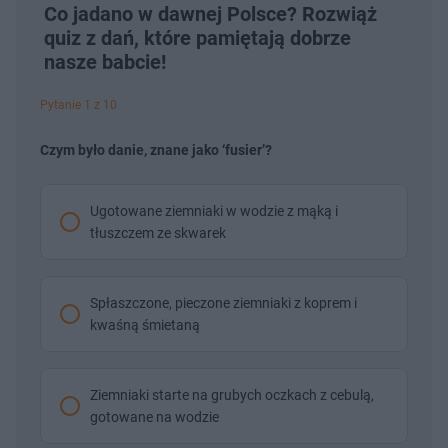
Co jadano w dawnej Polsce? Rozwiąż
quiz z dań, które pamiętają dobrze
nasze babcie!
Pytanie 1 z 10
Czym było danie, znane jako ‘fusier’?
Ugotowane ziemniaki w wodzie z mąką i
tłuszczem ze skwarek
Spłaszczone, pieczone ziemniaki z koprem i
kwaśną śmietaną
Ziemniaki starte na grubych oczkach z cebulą,
gotowane na wodzie