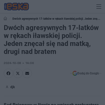
Dwóch agresywnych 17-latków w rękach iławskiej policji. Jeden znęcał
się nad matką, drugi nad bratem
Dwóch agresywnych 17-latków
w rękach iławskiej policji.
Jeden znęcał się nad matką,
drugi nad bratem
2024-10-08
14:06
Dodaj do Google
djk
Sąd Rejonowy w Iławie na wniosek prokuratora