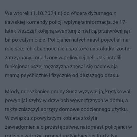
We wtorek (1.10.2024 r.) do oficera dyżurnego z
iławskiej komendy policji wpłynęła informacja, że 17-
latek wszczął kolejną awanturę z matką, przewrócił ją i
bił po całym ciele. Policjanci natychmiast pojechali na
miejsce. Ich obecność nie uspokoiła nastolatka, został
zatrzymany i osadzony w policyjnej celi. Jak ustalili
funkcjonariusze, mężczyzna znęcał się nad swoją
mamą psychicznie i fizycznie od dłuższego czasu.
Młody mieszkaniec gminy Susz wyzywał ją, krytykował,
powybijał szyby w drzwiach wewnętrznych w domu, a
także zniszczył sprzęty domowe codziennego użytku.
W związku z powyższym kobieta złożyła
zawiadomienie o przestępstwie, natomiast policjanci w
rodzinie wdrożyli procedurę Niebieskiej Karty. Na