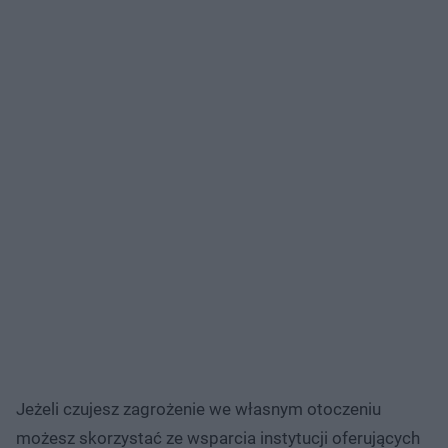
Jeżeli czujesz zagrożenie we własnym otoczeniu
możesz skorzystać ze wsparcia instytucji oferujących