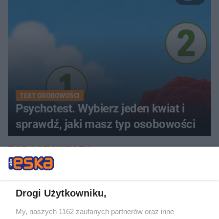
TEST OSOBOWOŚCI
Psychotest. Wybierz jeden kwiat i
sprawdź, jaki masz typ osobowości
ZOBACZ WIĘCEJ
Drogi Użytkowniku,
My, naszych 1162 zaufanych partnerów oraz inne