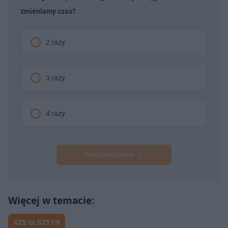
zmieniamy czas?
2 razy
3 razy
4 razy
Następne pytanie
AZS OLSZTYN