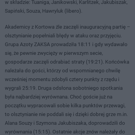
w składzie: Tuaniga, Janikowski, Karlitzek, Jakubiszak,
Sapiński, Souza, Hawryluk (libero).
Akademicy z Kortowa źle zaczęli inauguracyjną partię –
olsztynianie popełniali błędy w ataku oraz przyjęciu.
Grupa Azoty ZAKSA prowadziła 18:11 i gdy wydawało
się, że pewnie zwycięży w pierwszym secie,
gospodarze zaczęli odrabiać straty (19:21). Końcówka
należała do gości, którzy od wspomnianego chwilę
wcześniej momentu zdobyli cztery punkty z rzędu i
wygrali 25:19. Druga odsłona sobotniego spotkania
była najbardziej wyrównana. Choć goście już na
początku wypracowali sobie kilka punktów przewagi,
to olsztynianie nie poddali się i dzięki dobrej grze m.in.
Alana Souzy i Szymona Jakubiszaka, doprowadzili do
wyrównania (15:15). Ostatnie akcje znów należały do