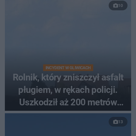
10
INCYDENT W GLIWICACH
Rolnik, który zniszczył asfalt
pługiem, w rękach policji.
Uszkodził aż 200 metrów
nowej drogi
13