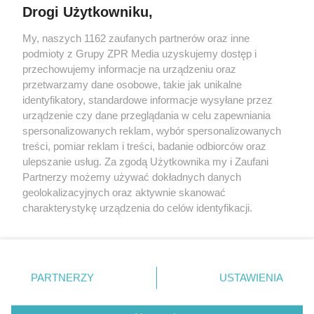
Drogi Użytkowniku,
My, naszych 1162 zaufanych partnerów oraz inne
Żaden utwór zamieszczony w serwisie nie może być powielany i
podmioty z Grupy ZPR Media uzyskujemy dostęp i
rozpowszechniany lub dalej rozpowszechniany w jakikolwiek sposób (w
tym także elektroniczny lub mechaniczny) na jakimkolwiek polu
przechowujemy informacje na urządzeniu oraz
eksploatacji w jakiejkolwiek formie, włącznie z umieszczaniem w
przetwarzamy dane osobowe, takie jak unikalne
Internecie bez pisemnej zgody właściciela praw. Jakiekolwiek użycie lub
identyfikatory, standardowe informacje wysyłane przez
wykorzystanie utworów w całości lub w części z naruszeniem prawa,
tzn. bez właściwej zgody, jest zabronione pod groźbą kary i może być
urządzenie czy dane przeglądania w celu zapewniania
ścigane prawnie.
spersonalizowanych reklam, wybór spersonalizowanych
treści, pomiar reklam i treści, badanie odbiorców oraz
ulepszanie usług. Za zgodą Użytkownika my i Zaufani
Partnerzy możemy używać dokładnych danych
geolokalizacyjnych oraz aktywnie skanować
charakterystykę urządzenia do celów identyfikacji.
Ponieważ cenimy Twoją prywatność, prosimy o zgodę na
O nas
korzystanie z tych technologii poprzez kliknięcie
Informacje prawne
„Akceptuję”. Zgoda jest dobrowolna i zawsze możesz ją
zmienić/wycofać klikając przycisk ustawień prywatności
PARTNERZY
USTAWIENIA
Nasze serwisy
znajdujący się w lewym dolnym rogu strony
. Niektóre
rodzaje przetwarzania danych nie wymagają zgody
© 2026 Grupa ZPR Media