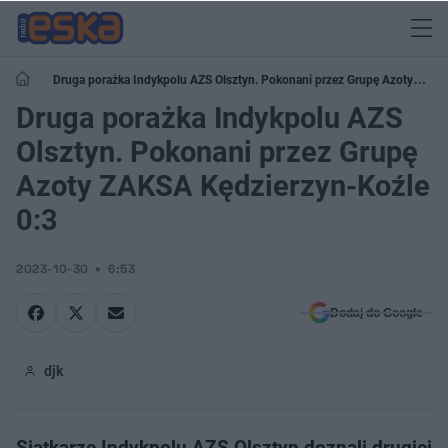
Druga porażka Indykpolu AZS Olsztyn. Pokonani przez Grupę Azoty
ZAKSA Kędzierzyn-Koźle 0:3
Druga porażka Indykpolu AZS
Olsztyn. Pokonani przez Grupę
Azoty ZAKSA Kędzierzyn-Koźle
0:3
2023-10-30
6:53
Dodaj do Google
djk
Siatkarze Indykpolu AZS Olsztyn doznali drugiej