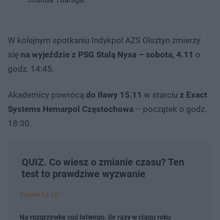
W kolejnym spotkaniu Indykpol AZS Olsztyn zmierzy
się
na wyjeździe z PSG Stalą Nysa – sobota, 4.11
o
godz. 14:45.
Akademicy powrócą
do Iławy 15.11
w starciu
z Exact
Systems Hemarpol Częstochowa
– początek o godz.
18:30.
QUIZ. Co wiesz o zmianie czasu? Ten
test to prawdziwe wyzwanie
Pytanie 1 z 10
Na rozgrzewkę coś łatwego. Ile razy w ciągu roku