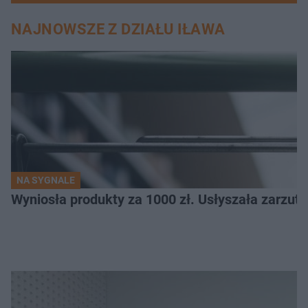
NAJNOWSZE Z DZIAŁU IŁAWA
NA SYGNALE
Wyniosła produkty za 1000 zł. Usłyszała zarzuty