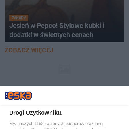
ZAKUPY
Jesień w Pepco! Stylowe kubki i
dodatki w świetnych cenach
ZOBACZ WIĘCEJ
Drogi Użytkowniku,
My, naszych 1162 zaufanych partnerów oraz inne