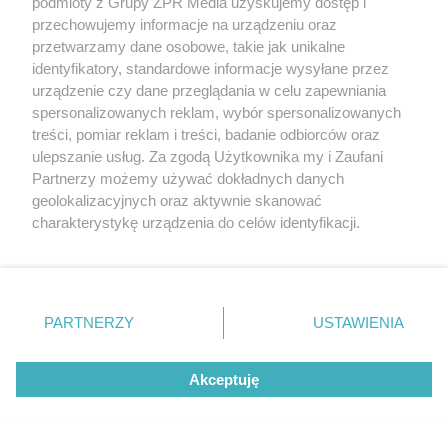
podmioty z Grupy ZPR Media uzyskujemy dostęp i
przechowujemy informacje na urządzeniu oraz
przetwarzamy dane osobowe, takie jak unikalne
identyfikatory, standardowe informacje wysyłane przez
urządzenie czy dane przeglądania w celu zapewniania
spersonalizowanych reklam, wybór spersonalizowanych
treści, pomiar reklam i treści, badanie odbiorców oraz
ulepszanie usług. Za zgodą Użytkownika my i Zaufani
Partnerzy możemy używać dokładnych danych
geolokalizacyjnych oraz aktywnie skanować
charakterystykę urządzenia do celów identyfikacji.
Ponieważ cenimy Twoją prywatność, prosimy o zgodę na
korzystanie z tych technologii poprzez kliknięcie
„Akceptuję”. Zgoda jest dobrowolna i zawsze możesz ją
Żaden utwór zamieszczony w serwisie nie może być powielany i
zmienić/wycofać klikając przycisk ustawień prywatności
PARTNERZY
USTAWIENIA
rozpowszechniany lub dalej rozpowszechniany w jakikolwiek sposób (w
znajdujący się w lewym dolnym rogu strony
. Niektóre
tym także elektroniczny lub mechaniczny) na jakimkolwiek polu
eksploatacji w jakiejkolwiek formie, włącznie z umieszczaniem w
rodzaje przetwarzania danych nie wymagają zgody
Internecie bez pisemnej zgody właściciela praw. Jakiekolwiek użycie lub
Akceptuję
użytkownika, ale masz prawo sprzeciwić się takiemu
wykorzystanie utworów w całości lub w części z naruszeniem prawa,
przetwarzaniu. Preferencje będą miały zastosowanie tylko
tzn. bez właściwej zgody, jest zabronione pod groźbą kary i może być
ścigane prawnie.
na tej witrynie.