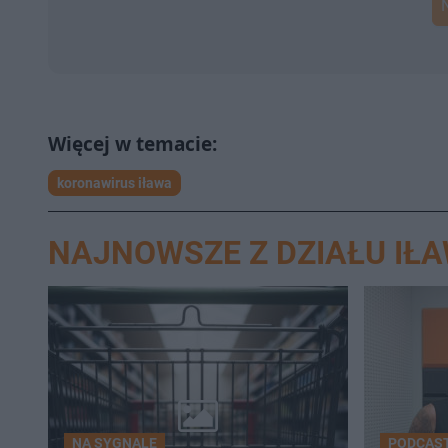
koronawirus iława
NAJNOWSZE Z DZIAŁU IŁ
NA SYGNALE
PODCAST