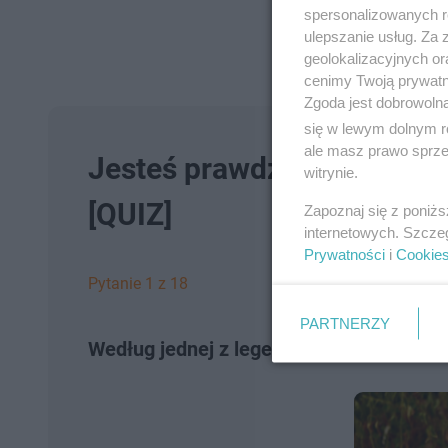
spersonalizowanych re
ulepszanie usług. Za
geolokalizacyjnych or
cenimy Twoją prywatno
Zgoda jest dobrowoln
się w lewym dolnym r
ale masz prawo sprzec
Jesteś prawdziwym kociarz
witrynie.
[QUIZ]
Zapoznaj się z poniż
internetowych. Szcze
Prywatności
i
Cookie
Pytanie 1 z 18
PARTNERZY
Według jednej z legend kot ocalił Maho