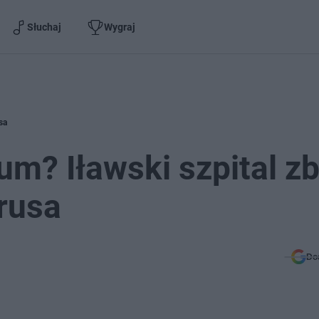
Słuchaj
Wygraj
sa
um? Iławski szpital z
rusa
Do