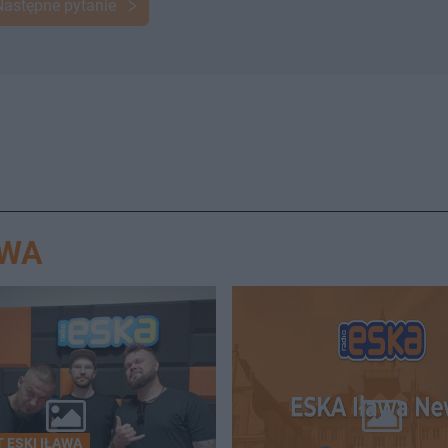
Następne pytanie
AWA
 ESKI IŁAWA