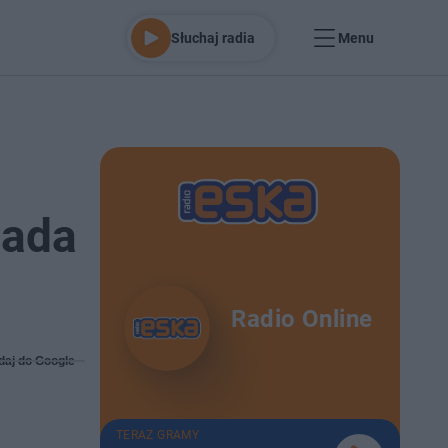
Słuchaj radia
Menu
bada
Radio Online
daj do Google
TERAZ GRAMY