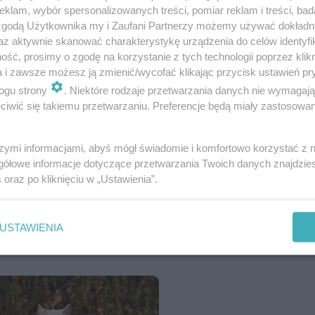
klam, wybór spersonalizowanych treści, pomiar reklam i treści, bad
 zgodą Użytkownika my i Zaufani Partnerzy możemy używać dokład
az aktywnie skanować charakterystykę urządzenia do celów identyfi
ść, prosimy o zgodę na korzystanie z tych technologii poprzez klikn
a i zawsze możesz ją zmienić/wycofać klikając przycisk ustawień pr
ogu strony
. Niektóre rodzaje przetwarzania danych nie wymagaj
iwić się takiemu przetwarzaniu. Preferencje będą miały zastosowanie
em? Sprawdź, ile wiesz o kotach
szymi informacjami, abyś mógł świadomie i komfortowo korzystać z
gółowe informacje dotyczące przetwarzania Twoich danych znajdzi
s
oraz po kliknięciu w „Ustawienia”.
USTAWIENIA
meta przed: