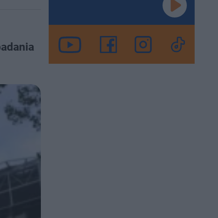
u
badania