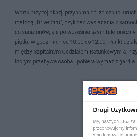
Warto przy tej okazji przypomnieć, że szpital u
metodą „Drive thru”, czyli bez wysiadania z samoc
do sanatoriów, ale po wcześniejszym telefoniczn
piątku w godzinach od 10:00 do 12:00. Punkt dzi
między Szpitalnym Oddziałem Ratunkowym a Przyc
którym przebywa osoba i pobiera wymaz z gardła.
Drogi Użytkow
My, naszych 1162 zau
przechowujemy informa
standardowe informac