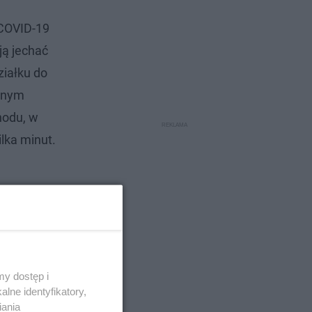
 COVID-19
ją jechać
ziałku do
wanym
hodu, w
lka minut.
y dostęp i
lne identyfikatory,
iania