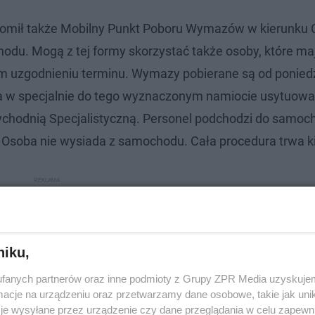
ruchomił także Mobilny Punkt Poboru Wymazów w kierunku
hodu. Mogą z tej formy skorzystać także osoby, które ma
ym uzgodnieniu terminu. Wymazy pobierane są od ponied
ała w specjalnie do tego wyznaczonym namiocie usytuo
hodnią Specjalistyczną. Personel podchodzi do samoc
 Osoba nie wysiada z samochodu. Cała procedura trwa ki
niku,
fanych partnerów oraz inne podmioty z Grupy ZPR Media uzyskujem
cje na urządzeniu oraz przetwarzamy dane osobowe, takie jak unika
je wysyłane przez urządzenie czy dane przeglądania w celu zapewn