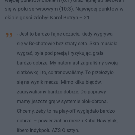
się w polu serwisowym (10:3). Najwięcej punktów w
ekipie gości zdobył Karol Butryn – 21.
- Jest to bardzo fajne uczucie, kiedy wygrywa
się w Bełchatowie bez straty seta. Skra musiała
wygrać, była pod presją i ryzykując, grała
bardzo dobrze. My natomiast zagraliśmy swoją
siatkówkę i to, co trenowaliśmy. To przełożyło
się na wynik meczu. Mimo kilku błędów,
zagrywaliśmy bardzo dobrze. Do poprawy
mamy jeszcze grę w systemie blok-obrona.
Chcemy, żeby to na play-off wyglądało bardzo
dobrze – powiedział po meczu Kuba Hawryluk,
libero Indykpolu AZS Olsztyn.