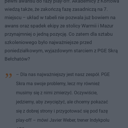
pewni awansu do fazy play-off. Akademicy z Kortowa
wiedzą także, że zakończą fazę zasadniczą na 7.
miejscu – układ w tabeli nie pozwala już bowiem na
awans oraz spadek ekipy ze stolicy Warmii i Mazur
przynajmniej o jedną pozycję. Co zatem dla sztabu
szkoleniowego było najważniejsze przed
poniedziałkowym, wyjazdowym starciem z PGE Skrą
Bełchatów?
– Dla nas najważniejszy jest nasz zespół. PGE
Skra ma swoje problemy, lecz my również
musimy się z nimi zmierzyć. Oczywiście,
jedziemy, aby zwyciężyć, ale chcemy pokazać
się z dobrej strony i przygotować się pod fazę
play-off – mówi Javier Weber, trener Indykpolu