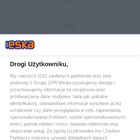
Drogi Użytkowniku,
My, naszych 1162 zaufanych partnerów oraz inne
Żaden utwór zamieszczony w serwisie nie może być powielany i
podmioty z Grupy ZPR Media uzyskujemy dostęp i
rozpowszechniany lub dalej rozpowszechniany w jakikolwiek sposób (w
tym także elektroniczny lub mechaniczny) na jakimkolwiek polu
przechowujemy informacje na urządzeniu oraz
eksploatacji w jakiejkolwiek formie, włącznie z umieszczaniem w Internecie
przetwarzamy dane osobowe, takie jak unikalne
bez pisemnej zgody właściciela praw. Jakiekolwiek użycie lub
wykorzystanie utworów w całości lub w części z naruszeniem prawa, tzn.
identyfikatory, standardowe informacje wysyłane przez
bez właściwej zgody, jest zabronione pod groźbą kary i może być ścigane
urządzenie czy dane przeglądania w celu zapewniania
prawnie.
spersonalizowanych reklam, wybór spersonalizowanych
treści, pomiar reklam i treści, badanie odbiorców oraz
ulepszanie usług. Za zgodą Użytkownika my i Zaufani
Partnerzy możemy używać dokładnych danych