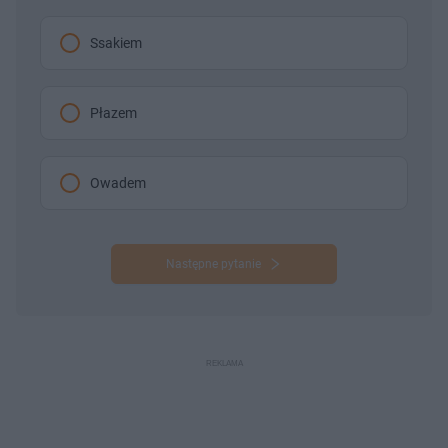
Ssakiem
Płazem
Owadem
Następne pytanie