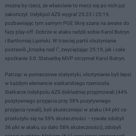
można by rzecz, że właściwie to mecz się po nich już
zakończył. Indykpol AZS wygrał 25:23 i 25:19,
pozbawiając tym samym PGE Skrę szans na awans do
fazy play-off. Dobrze w ataku radzili sobie Karol Butryn
i Bartłomiej Lipiński. W trzeciej partii olsztynianie
postawili „kropkę nad i”, zwyciężając 25:19, jak i całe
spotkanie 3:0. Statuetkę MVP otrzymał Karol Butryn.
Patrząc w pomeczowe statystyki, olsztynianie byli lepsi
w każdym elemencie siatkarskiego rzemiosła.
Siatkarze Indykpolu AZS dokładniej przyjmowali (44%
pozytywnego przyjęcia przy 38% pozytywnego
przyjęcia rywali), byli skuteczniejsi w ataku (44 pkt co
przełożyło się na 59% skuteczności – rywale zdobyli
36 pkt w ataku, co dało 58% skuteczności), zdobyli
więcej punktów blokiem (6:1) oraz lepiej sprawowali