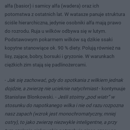
alfa (basior) i samicy alfa (wadera) oraz ich
potomstwa z ostatnich lat. W watasze panuje struktura
ściśle hierarchiczna, jedynie osobniki alfa mają prawo
do rozrodu. Ruja u wilków odbywa się w lutym.
Podstawowym pokarmem wilków są dzikie ssaki
kopytne stanowiące ok. 90 % diety. Polują również na
lisy, zające, bobry, borsuki i gryzonie. W warunkach
ciężkich zim stają się padlinożercami.
-
Jak się zachować, gdy do spotkania z wilkiem jednak
dojdzie, a zwierzę nie ucieknie natychmiast
- kontynuuje
Stanisław Blonkowski. -
Jeśli stoimy „pod wiatr” w
stosunku do napotkanego wilka i nie od razu rozpozna
nasz zapach (wzrok jest monochromatyczny, mniej
ostry), to jako zwierzę niezwykle inteligentne, a przy