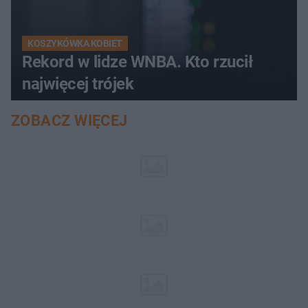
KOSZYKÓWKA KOBIET
Rekord w lidze WNBA. Kto rzucił
najwięcej trójek
ZOBACZ WIĘCEJ