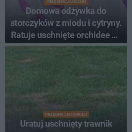
PIELĘGNACJA ROŚLIN
Domowa odżywka do
storczyków z miodu i cytryny.
Ratuje uschnięte orchidee po
upałach
PIELĘGNACJA OGRODU
Uratuj uschnięty trawnik