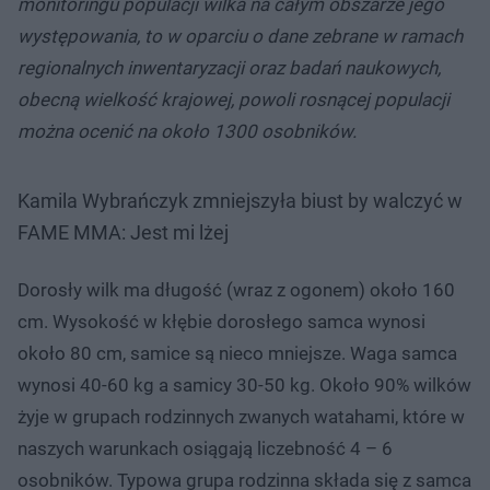
monitoringu populacji wilka na całym obszarze jego
występowania, to w oparciu o dane zebrane w ramach
regionalnych inwentaryzacji oraz badań naukowych,
obecną wielkość krajowej, powoli rosnącej populacji
można ocenić na około 1300 osobników.
Kamila Wybrańczyk zmniejszyła biust by walczyć w
FAME MMA: Jest mi lżej
Dorosły wilk ma długość (wraz z ogonem) około 160
cm. Wysokość w kłębie dorosłego samca wynosi
około 80 cm, samice są nieco mniejsze. Waga samca
wynosi 40-60 kg a samicy 30-50 kg. Około 90% wilków
żyje w grupach rodzinnych zwanych watahami, które w
naszych warunkach osiągają liczebność 4 – 6
osobników. Typowa grupa rodzinna składa się z samca