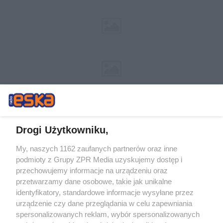
Drogi Użytkowniku,
My, naszych 1162 zaufanych partnerów oraz inne
Żaden utwór zamieszczony w serwisie nie może być powielany i
podmioty z Grupy ZPR Media uzyskujemy dostęp i
rozpowszechniany lub dalej rozpowszechniany w jakikolwiek sposób (w
tym także elektroniczny lub mechaniczny) na jakimkolwiek polu
przechowujemy informacje na urządzeniu oraz
eksploatacji w jakiejkolwiek formie, włącznie z umieszczaniem w
przetwarzamy dane osobowe, takie jak unikalne
Internecie bez pisemnej zgody właściciela praw. Jakiekolwiek użycie lub
identyfikatory, standardowe informacje wysyłane przez
wykorzystanie utworów w całości lub w części z naruszeniem prawa,
tzn. bez właściwej zgody, jest zabronione pod groźbą kary i może być
urządzenie czy dane przeglądania w celu zapewniania
ścigane prawnie.
spersonalizowanych reklam, wybór spersonalizowanych