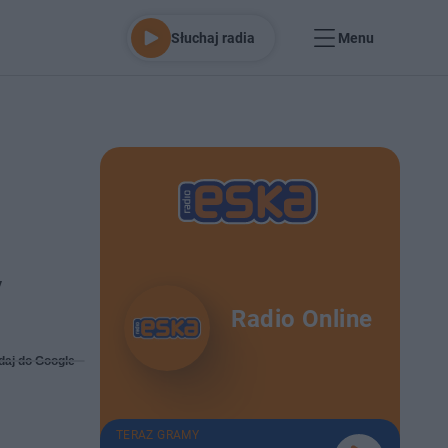
Słuchaj radia
Menu
y
Radio Online
daj do Google
TERAZ GRAMY