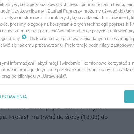
sztyńska GDDKiA podała już w poniedziałek na Twitterze,
klam, wybór spersonalizowanych treści, pomiar reklam i treści, bad
 zgodą Użytkownika my i Zaufani Partnerzy możemy używać dokład
ie zastawiona pojazdami rolniczymi z zachowaniem kor
az aktywnie skanować charakterystykę urządzenia do celów identyfi
ść, prosimy o zgodę na korzystanie z tych technologii poprzez klikn
a i zawsze możesz ją zmienić/wycofać klikając przycisk ustawień pr
ogu strony
. Niektóre rodzaje przetwarzania danych nie wymagaj
 8.00) planowany jest protest rolników
iwić się takiemu przetwarzaniu. Preferencje będą miały zastosowanie
#DK15
szymi informacjami, abyś mógł świadomie i komfortowo korzystać z
między
gółowe informacje dotyczące przetwarzania Twoich danych znajdzi
s
oraz po kliknięciu w „Ustawienia”.
#Sampława
a
USTAWIENIA
#Lubawa
tanie zastawiona pojazdami rolniczymi z
a. Protest ma trwać do środy (18.08) do