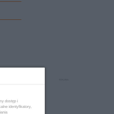
y dostęp i
lne identyfikatory,
iania