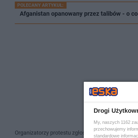
POLECANY ARTYKUŁ:
Afganistan opanowany przez talibów - o co
Drogi Użytkow
My, naszych 1162 zau
przechowujemy informa
Organizatorzy protestu zgłosili go wcześniej w u
standardowe informac