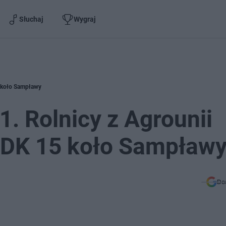
Słuchaj
Wygraj
5 koło Sampławy
1. Rolnicy z Agrounii
ę DK 15 koło Sampław
Do