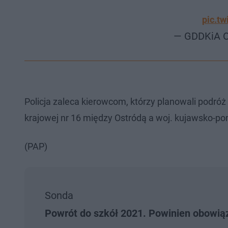
pic.t
— GDDKiA O
Policja zaleca kierowcom, którzy planowali podróż
krajowej nr 16 między Ostródą a woj. kujawsko-p
(PAP)
Sonda
Powrót do szkół 2021. Powinien obowiąz