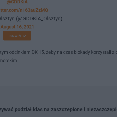
@GDDKiA
witter.com/n163auZzMQ
lsztyn (@GDDKiA_Olsztyn)
August 16, 2021
ROZWIŃ
 tym odcinkiem DK 15, żeby na czas blokady korzystali z 
omorskim.
ywać podział klas na zaszczepione i niezaszczep