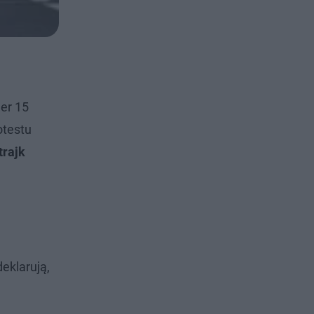
er 15
otestu
trajk
eklarują,