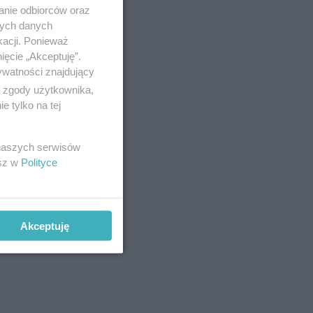
 że DK nr
anie odbiorców oraz
nych danych
ytarza
kacji. Ponieważ
ięcie „Akceptuję”.
ywatności znajdujący
ą zgody użytkownika,
 tylko na tej
 naszych serwisów
esz w
Polityce
Akceptuję