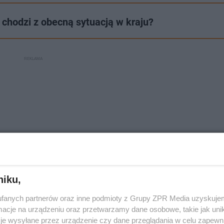
 chodzi z obecną sytuacją w kraju?
niku,
fanych partnerów oraz inne podmioty z Grupy ZPR Media uzyskujem
cje na urządzeniu oraz przetwarzamy dane osobowe, takie jak unika
rzędzie gminy w Lubawie, który powiadomił o planowanym
je wysyłane przez urządzenie czy dane przeglądania w celu zapewn