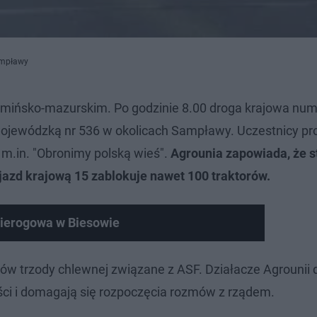
Sampławy
rmińsko-mazurskim. Po godzinie 8.00 droga krajowa num
ojewódzką nr 536 w okolicach Sampławy. Uczestnicy pr
, m.in. "Obronimy polską wieś".
Agrounia zapowiada, że s
jazd krajową 15 zablokuje nawet 100 traktorów.
ierogowa w Biesowie
trzody chlewnej związane z ASF. Działacze Agrounii d
ości i domagają się rozpoczęcia rozmów z rządem.