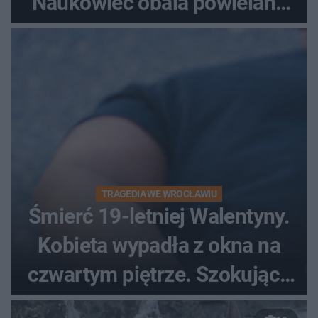
Naukowiec obala powielane
od lat mity na ich temat
TRAGEDIA WE WROCŁAWIU
Śmierć 19-letniej Walentyny.
Kobieta wypadła z okna na
czwartym piętrze. Szokujące
nagranie trafiło do sieci