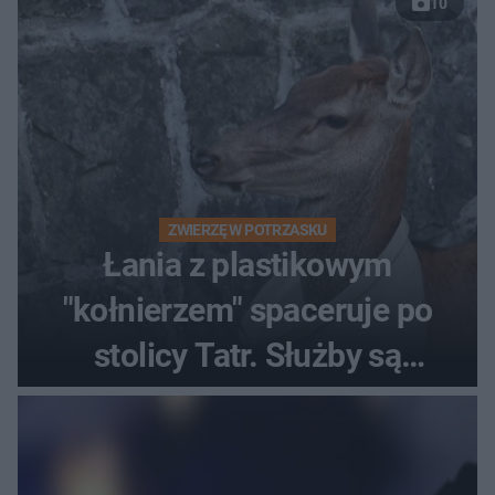
10
ZWIERZĘ W POTRZASKU
Łania z plastikowym
"kołnierzem" spaceruje po
stolicy Tatr. Służby są
bezradne