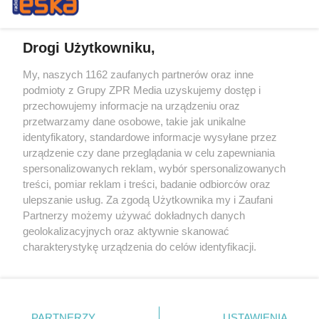
Drogi Użytkowniku,
My, naszych 1162 zaufanych partnerów oraz inne
Żaden utwór zamieszczony w serwisie nie może być powielany i
podmioty z Grupy ZPR Media uzyskujemy dostęp i
rozpowszechniany lub dalej rozpowszechniany w jakikolwiek sposób (w
tym także elektroniczny lub mechaniczny) na jakimkolwiek polu
przechowujemy informacje na urządzeniu oraz
eksploatacji w jakiejkolwiek formie, włącznie z umieszczaniem w
przetwarzamy dane osobowe, takie jak unikalne
Internecie bez pisemnej zgody właściciela praw. Jakiekolwiek użycie lub
identyfikatory, standardowe informacje wysyłane przez
wykorzystanie utworów w całości lub w części z naruszeniem prawa,
tzn. bez właściwej zgody, jest zabronione pod groźbą kary i może być
urządzenie czy dane przeglądania w celu zapewniania
ścigane prawnie.
spersonalizowanych reklam, wybór spersonalizowanych
treści, pomiar reklam i treści, badanie odbiorców oraz
ulepszanie usług. Za zgodą Użytkownika my i Zaufani
Partnerzy możemy używać dokładnych danych
geolokalizacyjnych oraz aktywnie skanować
charakterystykę urządzenia do celów identyfikacji.
Ponieważ cenimy Twoją prywatność, prosimy o zgodę na
O nas
korzystanie z tych technologii poprzez kliknięcie
Informacje prawne
„Akceptuję”. Zgoda jest dobrowolna i zawsze możesz ją
zmienić/wycofać klikając przycisk ustawień prywatności
PARTNERZY
USTAWIENIA
Nasze serwisy