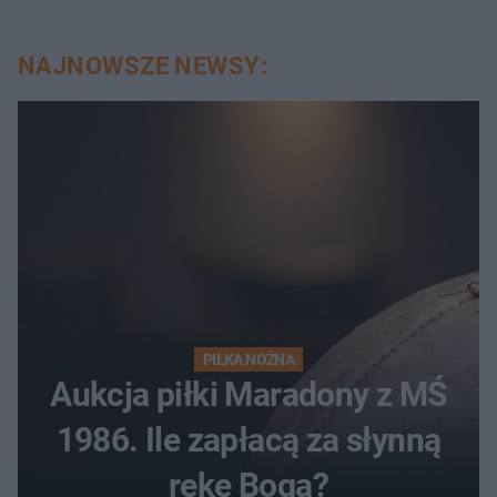
NAJNOWSZE NEWSY:
PIŁKA NOŻNA
Aukcja piłki Maradony z MŚ
1986. Ile zapłacą za słynną
rękę Boga?