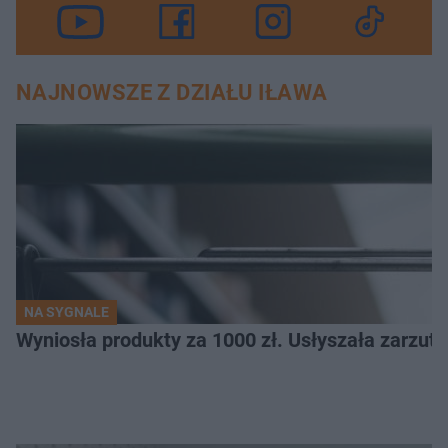
NAJNOWSZE Z DZIAŁU IŁAWA
NA SYGNALE
Wyniosła produkty za 1000 zł. Usłyszała zarzuty