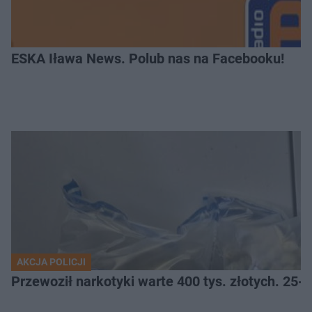
ESKA Iława News. Polub nas na Facebooku!
AKCJA POLICJI
Przewoził narkotyki warte 400 tys. złotych. 25-