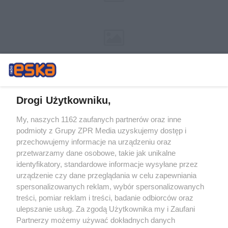
Drogi Użytkowniku,
My, naszych 1162 zaufanych partnerów oraz inne
Żaden utwór zamieszczony w serwisie nie może być powielany i
podmioty z Grupy ZPR Media uzyskujemy dostęp i
rozpowszechniany lub dalej rozpowszechniany w jakikolwiek sposób (w
tym także elektroniczny lub mechaniczny) na jakimkolwiek polu
przechowujemy informacje na urządzeniu oraz
eksploatacji w jakiejkolwiek formie, włącznie z umieszczaniem w
przetwarzamy dane osobowe, takie jak unikalne
Internecie bez pisemnej zgody właściciela praw. Jakiekolwiek użycie lub
identyfikatory, standardowe informacje wysyłane przez
wykorzystanie utworów w całości lub w części z naruszeniem prawa,
tzn. bez właściwej zgody, jest zabronione pod groźbą kary i może być
urządzenie czy dane przeglądania w celu zapewniania
ścigane prawnie.
spersonalizowanych reklam, wybór spersonalizowanych
treści, pomiar reklam i treści, badanie odbiorców oraz
ulepszanie usług. Za zgodą Użytkownika my i Zaufani
Partnerzy możemy używać dokładnych danych