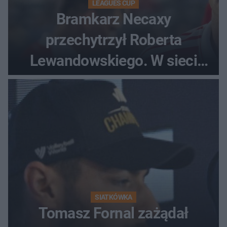
LEAGUES CUP
Bramkarz Necaxy
przechytrzył Roberta
Lewandowskiego. W sieci
krąży wideo z tego pojedynku
SIATKÓWKA
Tomasz Fornal zażądał