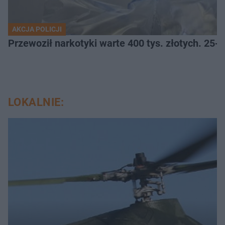
AKCJA POLICJI
Przewoził narkotyki warte 400 tys. złotych. 25-
LOKALNIE: