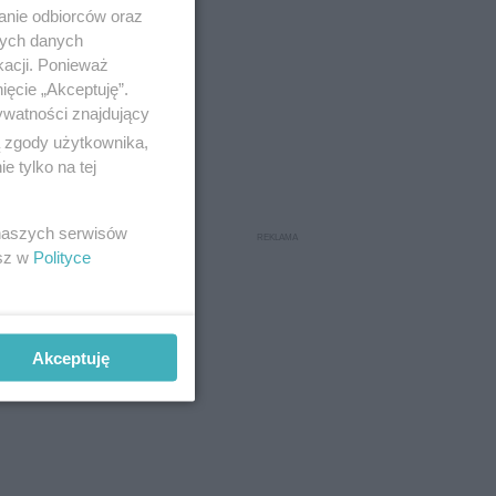
anie odbiorców oraz
nych danych
kacji. Ponieważ
ięcie „Akceptuję”.
ywatności znajdujący
ą zgody użytkownika,
 tylko na tej
 naszych serwisów
esz w
Polityce
Akceptuję