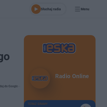
Słuchaj radia
Menu
go
Radio Online
daj do Google
TERAZ GRAMY