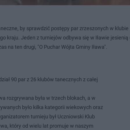
aneczne, by sprawdzić postępy par zrzeszonych w klubie 
o kraju. Jeden z turniejów odbywa się w Iławie jesienią
zas na ten drugi, "O Puchar Wójta Gminy Iława".
dział 90 par z 26 klubów tanecznych z całej
wa rozgrywana była w trzech blokach, a w
ywanych było kilka kategorii wiekowych oraz
rganizatorem turnieju był Uczniowski Klub
awa, który od wielu lat promuje w naszym