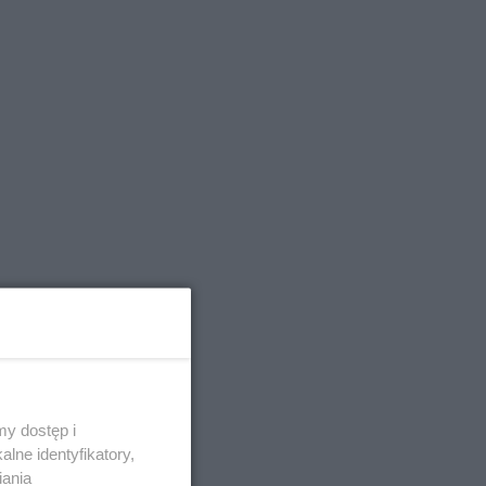
y dostęp i
lne identyfikatory,
iania