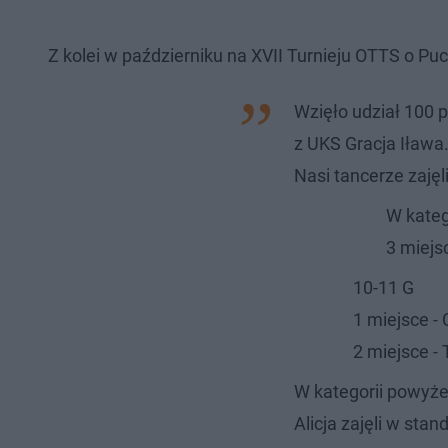
Z kolei w październiku na XVII Turnieju OTTS o Puc
Wzięło udział 100 
z UKS Gracja Iława
Nasi tancerze zajęl
W kateg
3 miejs
10-11 G
1 miejsce -
2 miejsce -
W kategorii powyżej 
Alicja zajęli w sta