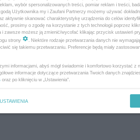
klam, wybór spersonalizowanych treści, pomiar reklam i treści, bad
 pokaz swoich umiejętności zaprezentowała
 zgodą Użytkownika my i Zaufani Partnerzy możemy używać dokład
az aktywnie skanować charakterystykę urządzenia do celów identyfi
ańca towarzyskiego. - czytamy w relacji
ść, prosimy o zgodę na korzystanie z tych technologii poprzez klikn
a i zawsze możesz ją zmienić/wycofać klikając przycisk ustawień pr
ogu strony
. Niektóre rodzaje przetwarzania danych nie wymagaj
iwić się takiemu przetwarzaniu. Preferencje będą miały zastosowanie
szymi informacjami, abyś mógł świadomie i komfortowo korzystać z
gółowe informacje dotyczące przetwarzania Twoich danych znajdzi
s
oraz po kliknięciu w „Ustawienia”.
USTAWIENIA