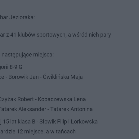
har Jezioraka:
par z 41 klubów sportowych, a wśród nich pary
.
i następujące miejsca:
orii 8-9 G
ce - Borowik Jan - Ćwiklińska Maja
 Czyżak Robert - Kopaczewska Lena
 Tatarek Aleksander - Tatarek Antonina
15 lat klasa B - Słowik Filip i Lorkowska
ndardzie 12 miejsce, a w tańcach