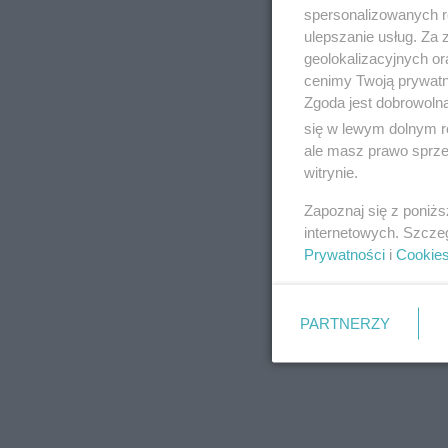
spersonalizowanych re
W trakcie turnieju
ulepszanie usług. Za
geolokalizacyjnych or
najmłodsza grupa t
cenimy Twoją prywatno
Gracji.
Zgoda jest dobrowoln
się w lewym dolnym r
ale masz prawo sprzec
witrynie.
Zapoznaj się z poniż
internetowych. Szcze
Prywatności
i
Cookie
PARTNERZY