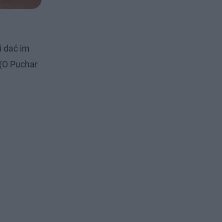
i dać im
 (O Puchar