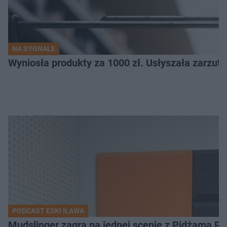
NA SYGNALE
Wyniosła produkty za 1000 zł. Usłyszała zarzuty
PODCAST ESKI IŁAWA
Mudslinger zagra na jednej scenie z Pidżama Po