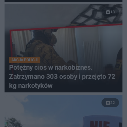
13
AKCJA POLICJI
Potężny cios w narkobiznes.
Zatrzymano 303 osoby i przejęto 72
kg narkotyków
22