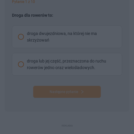
Pytanie 1 z 10
t
p
u
r
ł
z
Droga dla rowerów to:
u
o
d
u
droga dwujezdniowa, na której nie ma
skrzyżowań
droga lub jej część, przeznaczona do ruchu
rowerów jedno oraz wielośladowych.
Następne pytanie