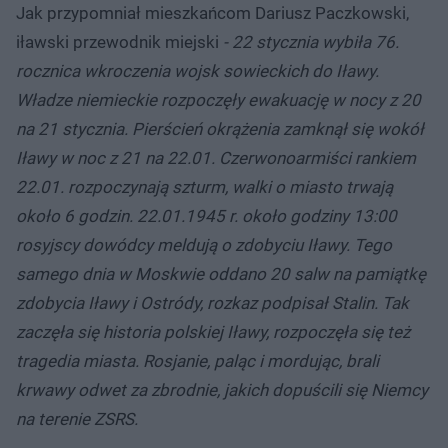
Jak przypomniał mieszkańcom Dariusz Paczkowski,
iławski przewodnik miejski
- 22 stycznia wybiła 76.
rocznica wkroczenia wojsk sowieckich do Iławy.
Władze niemieckie rozpoczęły ewakuację w nocy z 20
na 21 stycznia. Pierścień okrążenia zamknął się wokół
Iławy w noc z 21 na 22.01. Czerwonoarmiści rankiem
22.01. rozpoczynają szturm, walki o miasto trwają
około 6 godzin. 22.01.1945 r. około godziny 13:00
rosyjscy dowódcy meldują o zdobyciu Iławy. Tego
samego dnia w Moskwie oddano 20 salw na pamiątkę
zdobycia Iławy i Ostródy, rozkaz podpisał Stalin. Tak
zaczęła się historia polskiej Iławy, rozpoczęła się też
tragedia miasta. Rosjanie, paląc i mordując, brali
krwawy odwet za zbrodnie, jakich dopuścili się Niemcy
na terenie ZSRS.