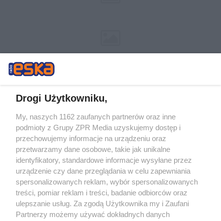
Drogi Użytkowniku,
My, naszych 1162 zaufanych partnerów oraz inne
Żaden utwór zamieszczony w serwisie nie może być powielany i
podmioty z Grupy ZPR Media uzyskujemy dostęp i
rozpowszechniany lub dalej rozpowszechniany w jakikolwiek sposób (w
tym także elektroniczny lub mechaniczny) na jakimkolwiek polu
przechowujemy informacje na urządzeniu oraz
eksploatacji w jakiejkolwiek formie, włącznie z umieszczaniem w
przetwarzamy dane osobowe, takie jak unikalne
Internecie bez pisemnej zgody właściciela praw. Jakiekolwiek użycie lub
identyfikatory, standardowe informacje wysyłane przez
wykorzystanie utworów w całości lub w części z naruszeniem prawa,
tzn. bez właściwej zgody, jest zabronione pod groźbą kary i może być
urządzenie czy dane przeglądania w celu zapewniania
ścigane prawnie.
spersonalizowanych reklam, wybór spersonalizowanych
treści, pomiar reklam i treści, badanie odbiorców oraz
ulepszanie usług. Za zgodą Użytkownika my i Zaufani
Partnerzy możemy używać dokładnych danych