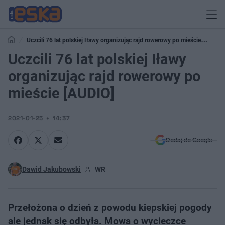
Uczcili 76 lat polskiej Iławy organizując rajd rowerowy po mieście
[AUDIO]
Uczcili 76 lat polskiej Iławy
organizując rajd rowerowy po
mieście [AUDIO]
2021-01-25
14:37
Dodaj do Google
Dawid Jakubowski
WR
Przełożona o dzień z powodu kiepskiej pogody
ale jednak się odbyła. Mowa o wycieczce