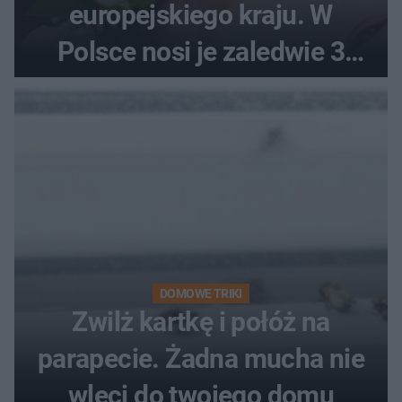
europejskiego kraju. W
Polsce nosi je zaledwie 3
kobiety
DOMOWE TRIKI
Zwilż kartkę i połóż na
parapecie. Żadna mucha nie
wleci do twojego domu