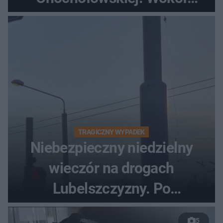
turyści!
TRAGICZNY WYPADEK
Niebezpieczny niedzielny
wieczór na drogach
Lubelszczyzny. Po
nieudanym manewrze
5