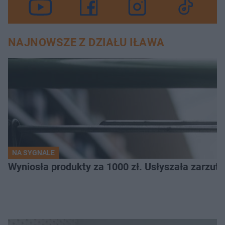
NAJNOWSZE Z DZIAŁU IŁAWA
NA SYGNALE
Wyniosła produkty za 1000 zł. Usłyszała zarzuty