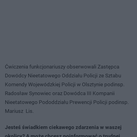
Ćwiczenia funkcjonariuszy obserwowali Zastępca
Dowódcy Nieetatowego Oddziału Policji ze Sztabu
Komendy Wojewódzkiej Policji w Olsztynie podinsp.
Radosław Synowiec oraz Dowódca III Kompanii
Nieetatowego Pododdziału Prewencji Policji podinsp.
Mariusz Lis.
Jesteś świadkiem ciekawego zdarzenia w waszej
okolicy? A może chcesz poinformować o trudnej