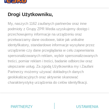
Drogi Użytkowniku,
My, naszych 1162 zaufanych partnerów oraz inne
Żaden utwór zamieszczony w serwisie nie może być powielany i
podmioty z Grupy ZPR Media uzyskujemy dostęp i
rozpowszechniany lub dalej rozpowszechniany w jakikolwiek sposób (w
tym także elektroniczny lub mechaniczny) na jakimkolwiek polu
przechowujemy informacje na urządzeniu oraz
eksploatacji w jakiejkolwiek formie, włącznie z umieszczaniem w
przetwarzamy dane osobowe, takie jak unikalne
Internecie bez pisemnej zgody właściciela praw. Jakiekolwiek użycie lub
identyfikatory, standardowe informacje wysyłane przez
wykorzystanie utworów w całości lub w części z naruszeniem prawa,
tzn. bez właściwej zgody, jest zabronione pod groźbą kary i może być
urządzenie czy dane przeglądania w celu zapewniania
ścigane prawnie.
spersonalizowanych reklam, wybór spersonalizowanych
treści, pomiar reklam i treści, badanie odbiorców oraz
ulepszanie usług. Za zgodą Użytkownika my i Zaufani
Partnerzy możemy używać dokładnych danych
geolokalizacyjnych oraz aktywnie skanować
charakterystykę urządzenia do celów identyfikacji.
Ponieważ cenimy Twoją prywatność, prosimy o zgodę na
O nas
korzystanie z tych technologii poprzez kliknięcie
Informacje prawne
„Akceptuję”. Zgoda jest dobrowolna i zawsze możesz ją
zmienić/wycofać klikając przycisk ustawień prywatności
PARTNERZY
USTAWIENIA
Nasze serwisy