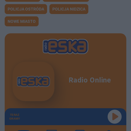
POLICJA OSTRÓDA
POLICJA NIDZICA
NOWE MIASTO
Radio Online
TERAZ
GRAMY