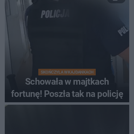
wyprzedzania zginął
kierowca auta
SKOŃCZYŁA W KAJDANKACH
Schowała w majtkach
fortunę! Poszła tak na policję