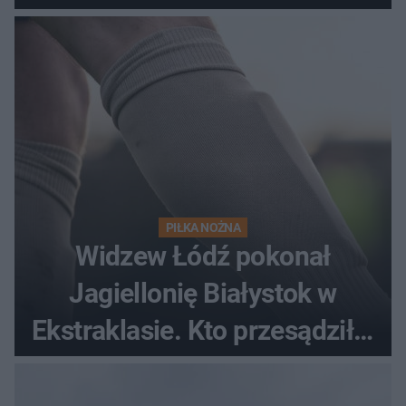
gości
PIŁKA NOŻNA
Widzew Łódź pokonał
Jagiellonię Białystok w
Ekstraklasie. Kto przesądził o
losach meczu?