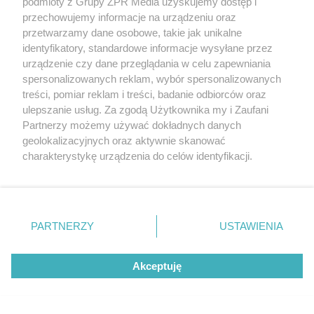
podmioty z Grupy ZPR Media uzyskujemy dostęp i
RZADKIE IMIONA
przechowujemy informacje na urządzeniu oraz
To imię brzmi jak nazwa
przetwarzamy dane osobowe, takie jak unikalne
europejskiego kraju. W
identyfikatory, standardowe informacje wysyłane przez
urządzenie czy dane przeglądania w celu zapewniania
Polsce nosi je zaledwie 3
spersonalizowanych reklam, wybór spersonalizowanych
treści, pomiar reklam i treści, badanie odbiorców oraz
kobiety
ulepszanie usług. Za zgodą Użytkownika my i Zaufani
Partnerzy możemy używać dokładnych danych
geolokalizacyjnych oraz aktywnie skanować
charakterystykę urządzenia do celów identyfikacji.
Ponieważ cenimy Twoją prywatność, prosimy o zgodę na
korzystanie z tych technologii poprzez kliknięcie
„Akceptuję”. Zgoda jest dobrowolna i zawsze możesz ją
zmienić/wycofać klikając przycisk ustawień prywatności
PARTNERZY
USTAWIENIA
znajdujący się w lewym dolnym rogu strony
. Niektóre
DOMOWE TRIKI
rodzaje przetwarzania danych nie wymagają zgody
Zwilż kartkę i połóż na parapecie.
Akceptuję
użytkownika, ale masz prawo sprzeciwić się takiemu
przetwarzaniu. Preferencje będą miały zastosowanie tylko
Żadna mucha nie wleci do twojego
na tej witrynie.
domu