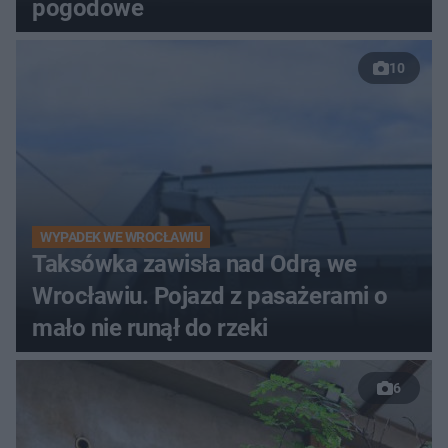
pogodowe
10
WYPADEK WE WROCŁAWIU
Taksówka zawisła nad Odrą we
Wrocławiu. Pojazd z pasażerami o
mało nie runął do rzeki
6