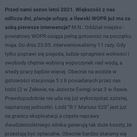
Przed nami sezon letni 2021. Większość z nas
odlicza dni, planuje urlopy, a iławski WOPR już ma za
sobą pierwsze interwencje?
M.N.: Oddział miejsko -
powiatowy WOPR osiąga pełną gotowość na początku
maja. Do dnia 23.05. interweniowaliśmy 11 razy. Gdy
tylko poprawi się pogoda, ludzie spragnieni wolności i
swobody chętnie wybiorą wypoczynek nad wodą, a
wtedy pracy będzie więcej. Obecnie na wodzie w
gotowości stacjonuje 5 z 6 posiadanych przez nas
łodzi (2 w Zalewie, na Jeziorze Ewingi oraz 3 w Iławie.
Prawdopodobnie nie uda się już wykorzystać szóstej,
najstarszej jednostki. Łódź “R-1 Mariusz 520” jest już
na granicy eksploatacji a częste naprawy
dwudziestoletniego silnika generują tak duże koszty, że
przestają być opłacalne. Obecnie bardzo staramy się