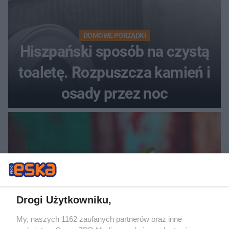
DOMOWE PORZĄDKI
Hiszpański sposób na czystą
toaletę. Rozpuszcza kamień i
osady przez noc
Drogi Użytkowniku,
My, naszych 1162 zaufanych partnerów oraz inne