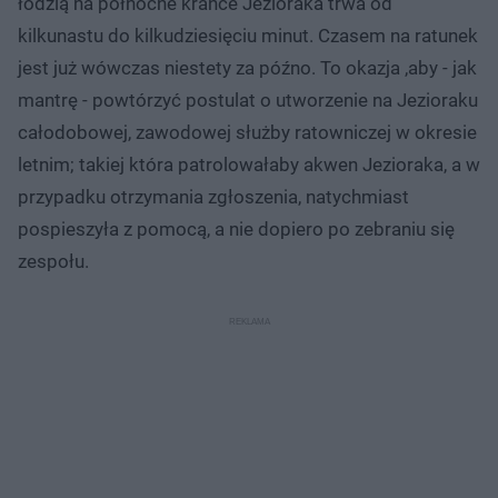
łodzią na północne krańce Jezioraka trwa od
kilkunastu do kilkudziesięciu minut. Czasem na ratunek
jest już wówczas niestety za późno. To okazja ,aby - jak
mantrę - powtórzyć postulat o utworzenie na Jezioraku
całodobowej, zawodowej służby ratowniczej w okresie
letnim; takiej która patrolowałaby akwen Jezioraka, a w
przypadku otrzymania zgłoszenia, natychmiast
pospieszyła z pomocą, a nie dopiero po zebraniu się
zespołu.