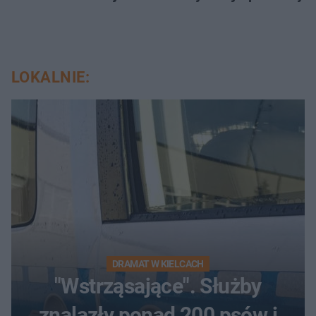
LOKALNIE:
DRAMAT W KIELCACH
"Wstrząsające". Służby
znalazły ponad 200 psów i