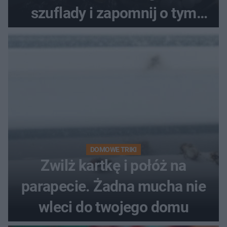
szuflady i zapomnij o tym
problemie. Sposób na
pociemniałą biżuterię
DOMOWE TRIKI
Zwilż kartkę i połóż na
parapecie. Żadna mucha nie
wleci do twojego domu