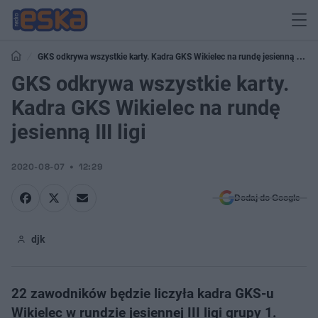
GKS odkrywa wszystkie karty. Kadra GKS Wikielec na rundę jesienną III
ligi
GKS odkrywa wszystkie karty.
Kadra GKS Wikielec na rundę
jesienną III ligi
2020-08-07
12:29
Dodaj do Google
djk
22 zawodników będzie liczyła kadra GKS-u
Wikielec w rundzie jesiennej III ligi grupy 1.