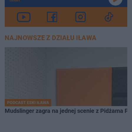
GRAMY
NAJNOWSZE Z DZIAŁU IŁAWA
PODCAST ESKI IŁAWA
Mudslinger zagra na jednej scenie z Pidżama Po