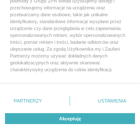
podmioty z Grupy ZPR Media uzyskujemy dostęp i
ZOBACZ WIĘCEJ
przechowujemy informacje na urządzeniu oraz
przetwarzamy dane osobowe, takie jak unikalne
identyfikatory, standardowe informacje wysyłane przez
urządzenie czy dane przeglądania w celu zapewniania
spersonalizowanych reklam, wybór spersonalizowanych
treści, pomiar reklam i treści, badanie odbiorców oraz
ulepszanie usług. Za zgodą Użytkownika my i Zaufani
Partnerzy możemy używać dokładnych danych
geolokalizacyjnych oraz aktywnie skanować
charakterystykę urządzenia do celów identyfikacji.
Ponieważ cenimy Twoją prywatność, prosimy o zgodę na
korzystanie z tych technologii poprzez kliknięcie
„Akceptuję”. Zgoda jest dobrowolna i zawsze możesz ją
zmienić/wycofać klikając przycisk ustawień prywatności
PARTNERZY
USTAWIENIA
znajdujący się w lewym dolnym rogu strony
. Niektóre
rodzaje przetwarzania danych nie wymagają zgody
Akceptuję
użytkownika, ale masz prawo sprzeciwić się takiemu
przetwarzaniu. Preferencje będą miały zastosowanie tylko
na tej witrynie.