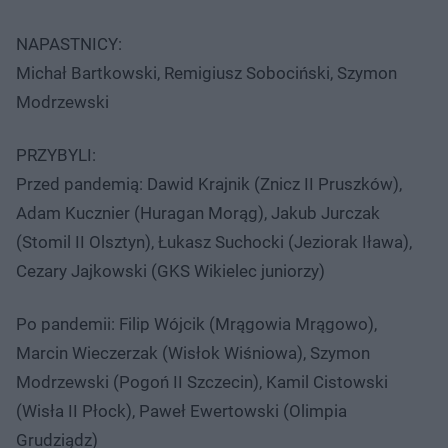
NAPASTNICY:
Michał Bartkowski, Remigiusz Sobociński, Szymon
Modrzewski
PRZYBYLI:
Przed pandemią: Dawid Krajnik (Znicz II Pruszków),
Adam Kucznier (Huragan Morąg), Jakub Jurczak
(Stomil II Olsztyn), Łukasz Suchocki (Jeziorak Iława),
Cezary Jajkowski (GKS Wikielec juniorzy)
Po pandemii: Filip Wójcik (Mrągowia Mrągowo),
Marcin Wieczerzak (Wisłok Wiśniowa), Szymon
Modrzewski (Pogoń II Szczecin), Kamil Cistowski
(Wisła II Płock), Paweł Ewertowski (Olimpia
Grudziądz)