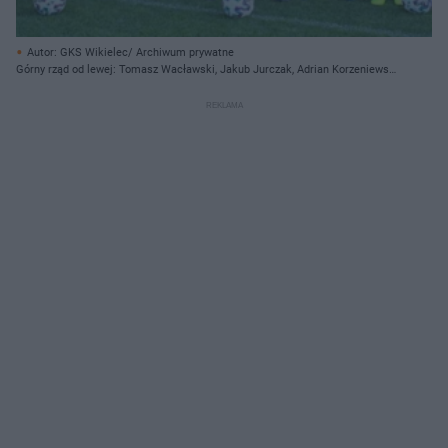
Autor: GKS Wikielec/ Archiwum prywatne
Górny rząd od lewej: Tomasz Wacławski, Jakub Jurczak, Adrian Korzeniewski,
Jakub Górski, Kamil Cistowski, Michał Bartkowski, Paweł Ewertowski,
Łukasz Suchocki Środkowy rząd od lewej: Filip Wójcik, Mateusz Jajkowski,
Dawid Krajnik, Błażej Caban, Marcin Wieczerzak, Szymon Modrzewski,
Szymon Jajkowski, Adam Kucznier Dolny rząd od lewej: Michał Jankowski,
Remigiusz Sobociński, Kamil Jędrzejewski (trener bramkarzy), Bogdan
Nerowski (kierownik drużyny), Wojciech Tarnowski (trener), Szymon
Tarnowski (analityk), Sebastian Szypulski, Patryk Rosoliński (Na zdjęciu
brakuje Piotra Kacperka i Cezarego Jajkowskiego)