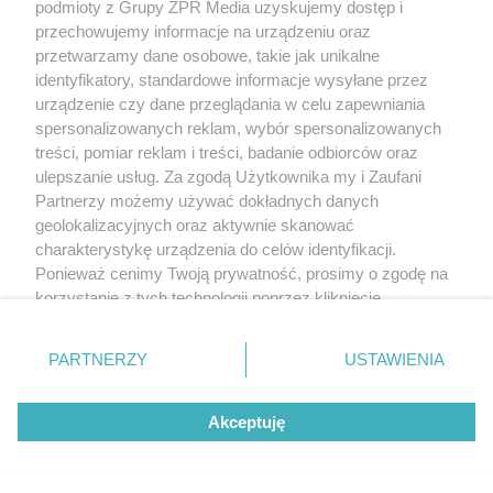
podmioty z Grupy ZPR Media uzyskujemy dostęp i
przechowujemy informacje na urządzeniu oraz
przetwarzamy dane osobowe, takie jak unikalne
identyfikatory, standardowe informacje wysyłane przez
urządzenie czy dane przeglądania w celu zapewniania
spersonalizowanych reklam, wybór spersonalizowanych
treści, pomiar reklam i treści, badanie odbiorców oraz
ulepszanie usług. Za zgodą Użytkownika my i Zaufani
Partnerzy możemy używać dokładnych danych
geolokalizacyjnych oraz aktywnie skanować
charakterystykę urządzenia do celów identyfikacji.
Ponieważ cenimy Twoją prywatność, prosimy o zgodę na
korzystanie z tych technologii poprzez kliknięcie
„Akceptuję”. Zgoda jest dobrowolna i zawsze możesz ją
zmienić/wycofać klikając przycisk ustawień prywatności
PARTNERZY
USTAWIENIA
znajdujący się w lewym dolnym rogu strony
. Niektóre
rodzaje przetwarzania danych nie wymagają zgody
Akceptuję
użytkownika, ale masz prawo sprzeciwić się takiemu
przetwarzaniu. Preferencje będą miały zastosowanie tylko
na tej witrynie.