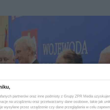
niku,
fanych partnerów oraz inne podmioty z Grupy ZPR Media uzyskujem
cje na urządzeniu oraz przetwarzamy dane osobowe, takie jak unika
je wysyłane przez urządzenie czy dane przeglądania w celu zapewn