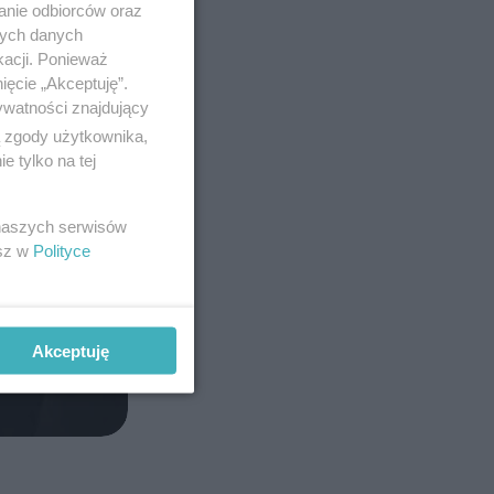
anie odbiorców oraz
nych danych
kacji. Ponieważ
ięcie „Akceptuję”.
ywatności znajdujący
ą zgody użytkownika,
 tylko na tej
 naszych serwisów
esz w
Polityce
Akceptuję