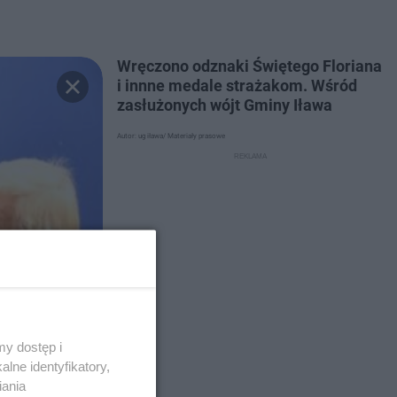
Wręczono odznaki Świętego Floriana
i innne medale strażakom. Wśród
zasłużonych wójt Gminy Iława
Autor: ug iława/ Materiały prasowe
y dostęp i
lne identyfikatory,
iania