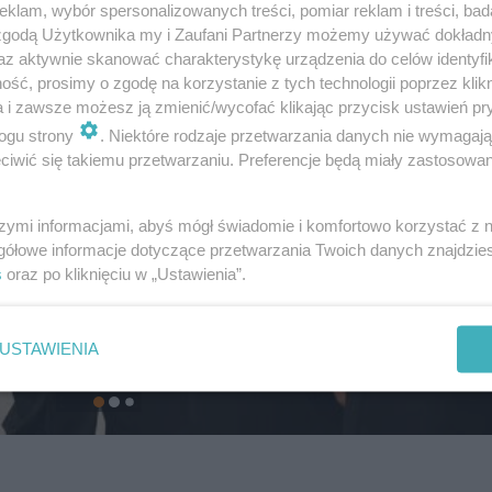
klam, wybór spersonalizowanych treści, pomiar reklam i treści, bad
 zgodą Użytkownika my i Zaufani Partnerzy możemy używać dokład
az aktywnie skanować charakterystykę urządzenia do celów identyfi
ść, prosimy o zgodę na korzystanie z tych technologii poprzez klikn
a i zawsze możesz ją zmienić/wycofać klikając przycisk ustawień pr
ogu strony
. Niektóre rodzaje przetwarzania danych nie wymagaj
iwić się takiemu przetwarzaniu. Preferencje będą miały zastosowanie
szymi informacjami, abyś mógł świadomie i komfortowo korzystać z
gółowe informacje dotyczące przetwarzania Twoich danych znajdzi
s
oraz po kliknięciu w „Ustawienia”.
USTAWIENIA