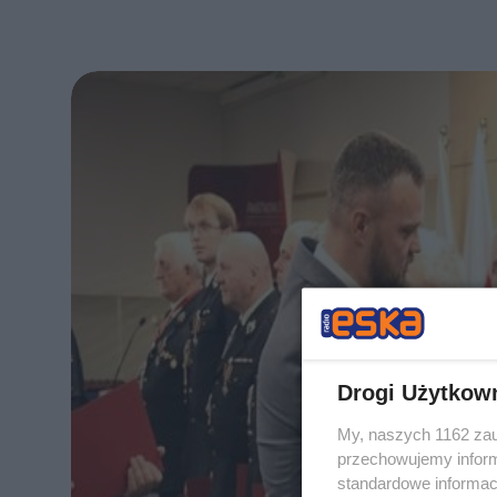
Drogi Użytkow
My, naszych 1162 zau
przechowujemy informa
standardowe informac