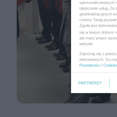
spersonalizowanych re
ulepszanie usług. Za
geolokalizacyjnych or
cenimy Twoją prywatno
Zgoda jest dobrowoln
się w lewym dolnym r
ale masz prawo sprzec
witrynie.
Zapoznaj się z poniż
internetowych. Szcze
Prywatności
i
Cookie
PARTNERZY