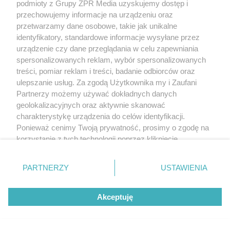
podmioty z Grupy ZPR Media uzyskujemy dostęp i
przechowujemy informacje na urządzeniu oraz
przetwarzamy dane osobowe, takie jak unikalne
identyfikatory, standardowe informacje wysyłane przez
urządzenie czy dane przeglądania w celu zapewniania
spersonalizowanych reklam, wybór spersonalizowanych
treści, pomiar reklam i treści, badanie odbiorców oraz
ulepszanie usług. Za zgodą Użytkownika my i Zaufani
Partnerzy możemy używać dokładnych danych
geolokalizacyjnych oraz aktywnie skanować
charakterystykę urządzenia do celów identyfikacji.
Ponieważ cenimy Twoją prywatność, prosimy o zgodę na
korzystanie z tych technologii poprzez kliknięcie
„Akceptuję”. Zgoda jest dobrowolna i zawsze możesz ją
zmienić/wycofać klikając przycisk ustawień prywatności
PARTNERZY
USTAWIENIA
znajdujący się w lewym dolnym rogu strony
. Niektóre
rodzaje przetwarzania danych nie wymagają zgody
Akceptuję
użytkownika, ale masz prawo sprzeciwić się takiemu
przetwarzaniu. Preferencje będą miały zastosowanie tylko
na tej witrynie.