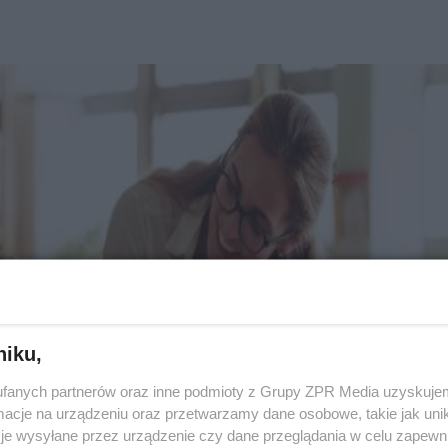
niku,
fanych partnerów oraz inne podmioty z Grupy ZPR Media uzyskujem
cje na urządzeniu oraz przetwarzamy dane osobowe, takie jak unika
je wysyłane przez urządzenie czy dane przeglądania w celu zapewn