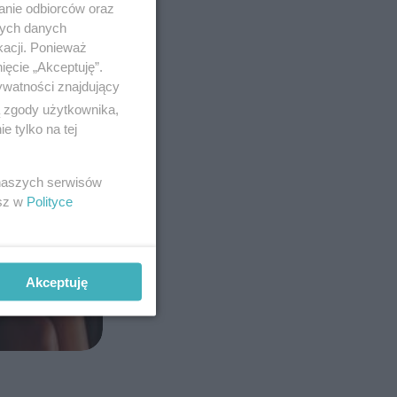
anie odbiorców oraz
nych danych
kacji. Ponieważ
ięcie „Akceptuję”.
ywatności znajdujący
ą zgody użytkownika,
 tylko na tej
 naszych serwisów
esz w
Polityce
Akceptuję