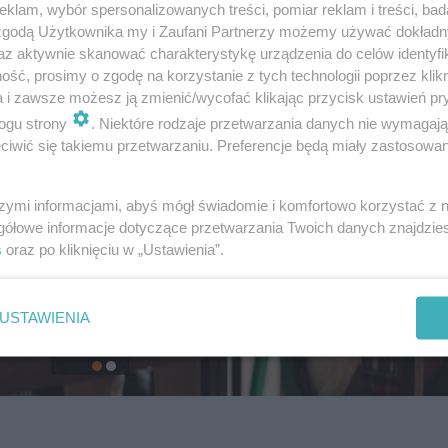
klam, wybór spersonalizowanych treści, pomiar reklam i treści, bad
 zgodą Użytkownika my i Zaufani Partnerzy możemy używać dokład
az aktywnie skanować charakterystykę urządzenia do celów identyfi
ść, prosimy o zgodę na korzystanie z tych technologii poprzez klikn
a i zawsze możesz ją zmienić/wycofać klikając przycisk ustawień pr
ogu strony
. Niektóre rodzaje przetwarzania danych nie wymagaj
iwić się takiemu przetwarzaniu. Preferencje będą miały zastosowanie
szymi informacjami, abyś mógł świadomie i komfortowo korzystać z
gółowe informacje dotyczące przetwarzania Twoich danych znajdzi
s
oraz po kliknięciu w „Ustawienia”.
USTAWIENIA