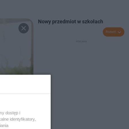
Nowy przedmiot w szkołach
Rozwiń
y dostęp i
lne identyfikatory,
iania