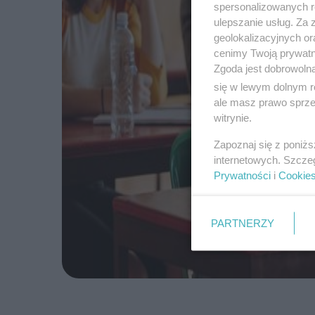
spersonalizowanych re
ulepszanie usług. Za
geolokalizacyjnych or
cenimy Twoją prywatno
Zgoda jest dobrowoln
się w lewym dolnym r
ale masz prawo sprzec
witrynie.
Zapoznaj się z poniż
internetowych. Szcze
Prywatności
i
Cookie
PARTNERZY