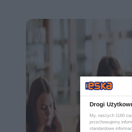
Drogi Użytkow
My, naszych 1160 zau
przechowujemy informa
standardowe informac