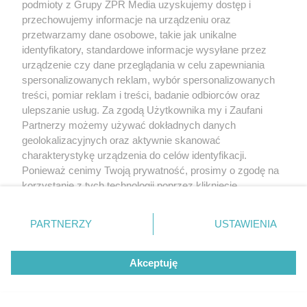
podmioty z Grupy ZPR Media uzyskujemy dostęp i
przechowujemy informacje na urządzeniu oraz
przetwarzamy dane osobowe, takie jak unikalne
identyfikatory, standardowe informacje wysyłane przez
urządzenie czy dane przeglądania w celu zapewniania
spersonalizowanych reklam, wybór spersonalizowanych
treści, pomiar reklam i treści, badanie odbiorców oraz
ulepszanie usług. Za zgodą Użytkownika my i Zaufani
Partnerzy możemy używać dokładnych danych
geolokalizacyjnych oraz aktywnie skanować
charakterystykę urządzenia do celów identyfikacji.
Ponieważ cenimy Twoją prywatność, prosimy o zgodę na
korzystanie z tych technologii poprzez kliknięcie
„Akceptuję”. Zgoda jest dobrowolna i zawsze możesz ją
zmienić/wycofać klikając przycisk ustawień prywatności
PARTNERZY
USTAWIENIA
znajdujący się w lewym dolnym rogu strony
. Niektóre
rodzaje przetwarzania danych nie wymagają zgody
Akceptuję
użytkownika, ale masz prawo sprzeciwić się takiemu
przetwarzaniu. Preferencje będą miały zastosowanie tylko
na tej witrynie.