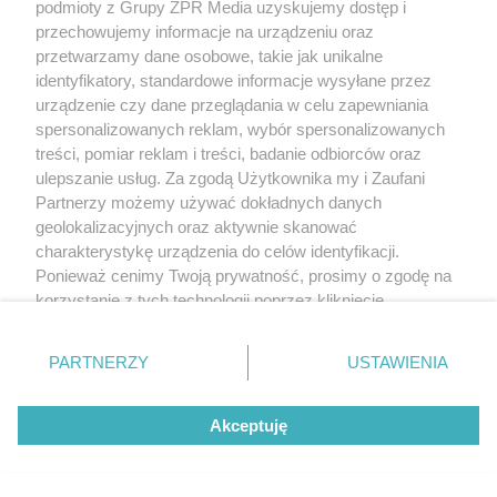
podmioty z Grupy ZPR Media uzyskujemy dostęp i
przechowujemy informacje na urządzeniu oraz
przetwarzamy dane osobowe, takie jak unikalne
identyfikatory, standardowe informacje wysyłane przez
urządzenie czy dane przeglądania w celu zapewniania
spersonalizowanych reklam, wybór spersonalizowanych
treści, pomiar reklam i treści, badanie odbiorców oraz
ulepszanie usług. Za zgodą Użytkownika my i Zaufani
Partnerzy możemy używać dokładnych danych
geolokalizacyjnych oraz aktywnie skanować
charakterystykę urządzenia do celów identyfikacji.
Ponieważ cenimy Twoją prywatność, prosimy o zgodę na
korzystanie z tych technologii poprzez kliknięcie
„Akceptuję”. Zgoda jest dobrowolna i zawsze możesz ją
zmienić/wycofać klikając przycisk ustawień prywatności
PARTNERZY
USTAWIENIA
znajdujący się w lewym dolnym rogu strony
. Niektóre
rodzaje przetwarzania danych nie wymagają zgody
Akceptuję
użytkownika, ale masz prawo sprzeciwić się takiemu
przetwarzaniu. Preferencje będą miały zastosowanie tylko
na tej witrynie.