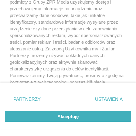
podmioty z Grupy ZPR Media uzyskujemy dostęp i
przechowujemy informacje na urządzeniu oraz
przetwarzamy dane osobowe, takie jak unikalne
identyfikatory, standardowe informacje wysyłane przez
urządzenie czy dane przeglądania w celu zapewniania
spersonalizowanych reklam, wybór spersonalizowanych
treści, pomiar reklam i treści, badanie odbiorców oraz
ulepszanie usług. Za zgodą Użytkownika my i Zaufani
Partnerzy możemy używać dokładnych danych
geolokalizacyjnych oraz aktywnie skanować
charakterystykę urządzenia do celów identyfikacji.
Ponieważ cenimy Twoją prywatność, prosimy o zgodę na
korzystanie z tych technologii poprzez kliknięcie
„Akceptuję”. Zgoda jest dobrowolna i zawsze możesz ją
zmienić/wycofać klikając przycisk ustawień prywatności
PARTNERZY
USTAWIENIA
znajdujący się w lewym dolnym rogu strony
. Niektóre
rodzaje przetwarzania danych nie wymagają zgody
Akceptuję
użytkownika, ale masz prawo sprzeciwić się takiemu
przetwarzaniu. Preferencje będą miały zastosowanie tylko
na tej witrynie.